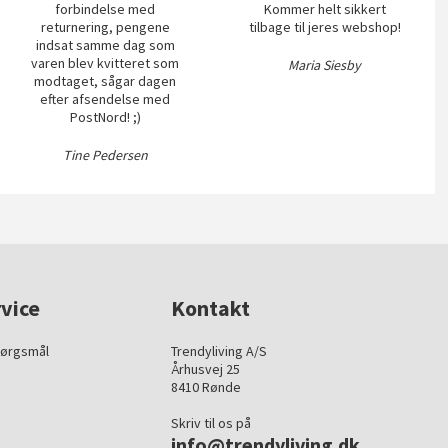
forbindelse med
Kommer helt sikkert
returnering, pengene
tilbage til jeres webshop!
indsat samme dag som
varen blev kvitteret som
Maria Siesby
modtaget, sågar dagen
efter afsendelse med
PostNord! ;)
Tine Pedersen
vice
Kontakt
pørgsmål
Trendyliving A/S
Århusvej 25
8410 Rønde
Skriv til os på
info@trendyliving.dk