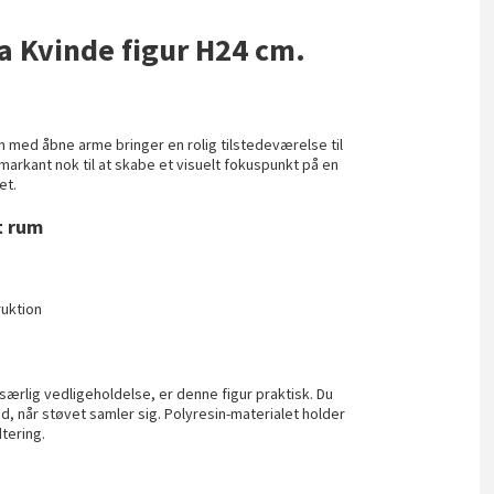
na Kvinde figur H24 cm.
n med åbne arme bringer en rolig tilstedeværelse til
markant nok til at skabe et visuelt fokuspunkt på en
et.
t rum
ruktion
særlig vedligeholdelse, er denne figur praktisk. Du
d, når støvet samler sig. Polyresin-materialet holder
dtering.