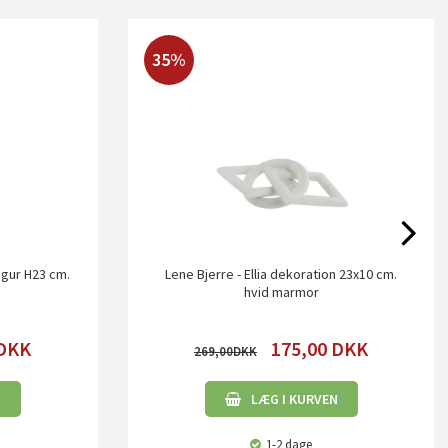
35%
igur H23 cm.
Lene Bjerre - Ellia dekoration 23x10 cm.
hvid marmor
DKK
175,00
DKK
269,00
N
LÆG I KURVEN
1-2 dage