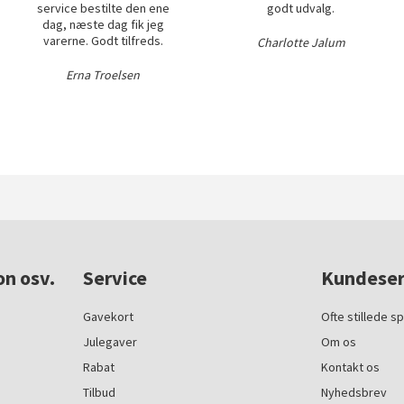
service bestilte den ene
godt udvalg.
dag, næste dag fik jeg
varerne. Godt tilfreds.
Charlotte Jalum
Erna Troelsen
on osv.
Service
Kundeser
Gavekort
Ofte stillede s
Julegaver
Om os
Rabat
Kontakt os
Tilbud
Nyhedsbrev