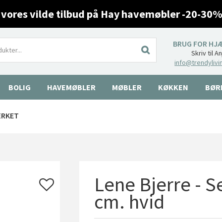
 vores vilde tilbud på Hay havemøbler -20-30%
BRUG FOR HJ
Skriv til A
info@trendylivi
BOLIG
HAVEMØBLER
MØBLER
KØKKEN
BØR
ÆRKET
Lene Bjerre - S
cm. hvid