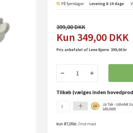
På fjernlager
Levering
8-10 dage
V
399,00
349,00
DKK
Pris anbefalet af Lene Bjerre 399,00 kr
Tilkøb
(vælges inden hovedprod
Ja Tak - Udvidet Ga
Læs mere