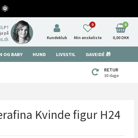
 🌞
0
0
ÆLP?
nja på
Kundeklub
Min ønskeliste
0,00 DKK
ng.dk
N OG BABY
HUND
LIVSSTIL
GAVEIDÉ 🎁
RETUR
30 dage
erafina Kvinde figur H24