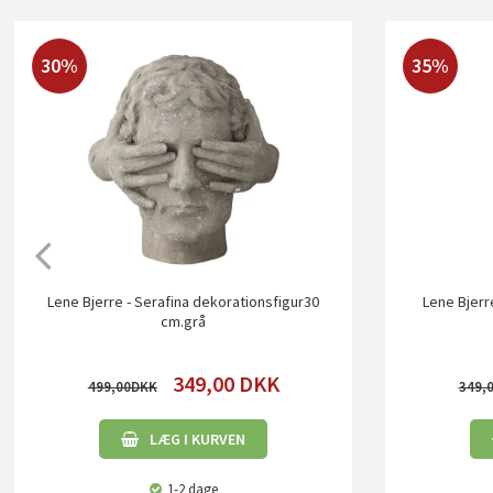
30%
35%
Lene Bjerre - Serafina dekorationsfigur30
Lene Bjerr
cm.grå
349,00
DKK
499,00
349,
LÆG I KURVEN
1-2 dage