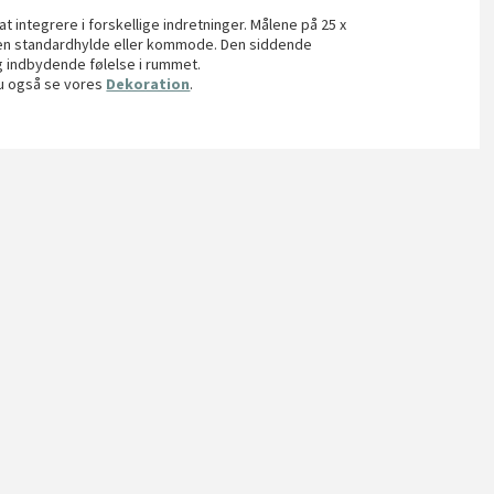
t integrere i forskellige indretninger. Målene på 25 x
å en standardhylde eller kommode. Den siddende
 indbydende følelse i rummet.
du også se vores
Dekoration
.