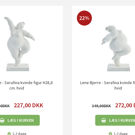
22%
e - Serafina kvinde figur H28,8
Lene Bjerre - Serafina kvinde f
cm. hvid
hvid
227,00
DKK
272,00
00
349,00
LÆG I KURVEN
LÆG I KURVE
1-2 dage
1-2 dage