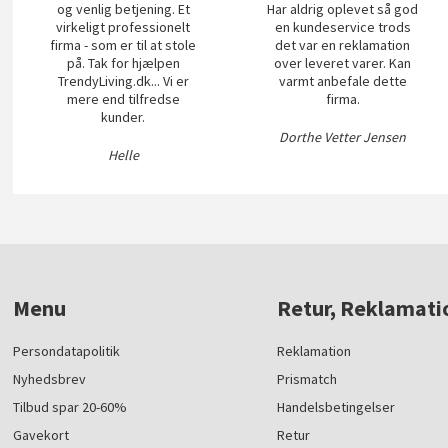
og venlig betjening. Et
Har aldrig oplevet så god
virkeligt professionelt
en kundeservice trods
firma - som er til at stole
det var en reklamation
på. Tak for hjælpen
over leveret varer. Kan
TrendyLiving.dk... Vi er
varmt anbefale dette
mere end tilfredse
firma.
kunder.
Dorthe Vetter Jensen
Helle
Menu
Retur, Reklamati
Persondatapolitik
Reklamation
Nyhedsbrev
Prismatch
Tilbud spar 20-60%
Handelsbetingelser
Gavekort
Retur