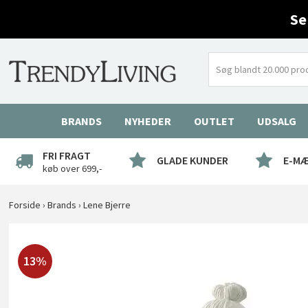
Se
BRANDS
NYHEDER
OUTLET
UDSALG
FRI FRAGT
GLADE KUNDER
E-M
køb over 699,-
Forside
›
Brands
›
Lene Bjerre
13%