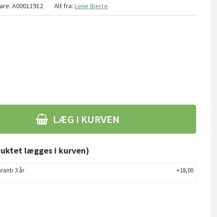
are:
A00011912
Alt fra:
Lene Bjerre
LÆG I KURVEN
uktet lægges i kurven)
ranti 3 år
+18,00