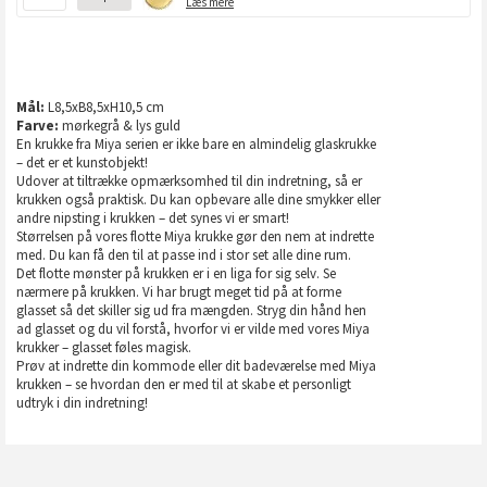
Læs mere
Mål:
L8,5xB8,5xH10,5 cm
Farve:
mørkegrå & lys guld
En krukke fra Miya serien er ikke bare en almindelig glaskrukke
– det er et kunstobjekt!
Udover at tiltrække opmærksomhed til din indretning, så er
krukken også praktisk. Du kan opbevare alle dine smykker eller
andre nipsting i krukken – det synes vi er smart!
Størrelsen på vores flotte Miya krukke gør den nem at indrette
med. Du kan få den til at passe ind i stor set alle dine rum.
Det flotte mønster på krukken er i en liga for sig selv. Se
nærmere på krukken. Vi har brugt meget tid på at forme
glasset så det skiller sig ud fra mængden. Stryg din hånd hen
ad glasset og du vil forstå, hvorfor vi er vilde med vores Miya
krukker – glasset føles magisk.
Prøv at indrette din kommode eller dit badeværelse med Miya
krukken – se hvordan den er med til at skabe et personligt
udtryk i din indretning!