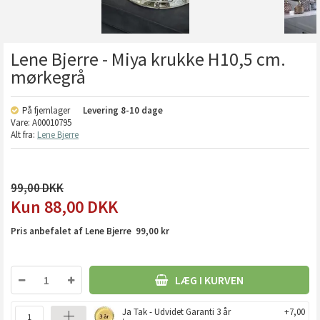
Lene Bjerre - Miya krukke H10,5 cm.
mørkegrå
På fjernlager
Levering
8-10 dage
Vare:
A00010795
Alt fra:
Lene Bjerre
99,00
88,00
DKK
Pris anbefalet af Lene Bjerre 99,00 kr
LÆG I KURVEN
Ja Tak - Udvidet Garanti 3 år
+7,00