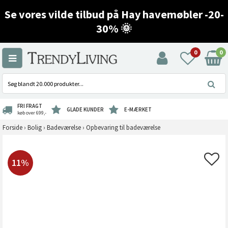
Se vores vilde tilbud på Hay havemøbler -20-
30% 🌞
0
0
FRI FRAGT
GLADE KUNDER
E-MÆRKET
køb over 699,-
Forside
›
Bolig
›
Badeværelse
›
Opbevaring til badeværelse
11%