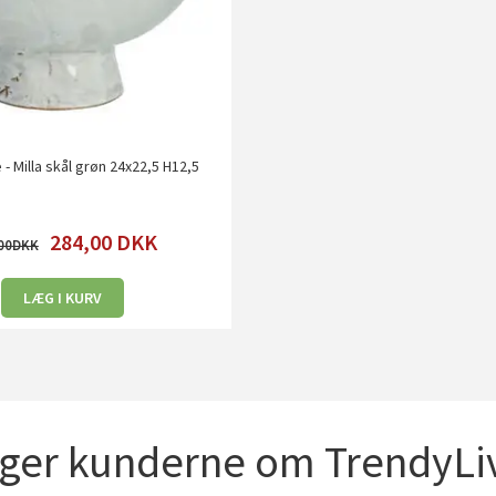
 - Milla skål grøn 24x22,5 H12,5
284,00
DKK
00
LÆG I KURV
iger kunderne om TrendyLiv