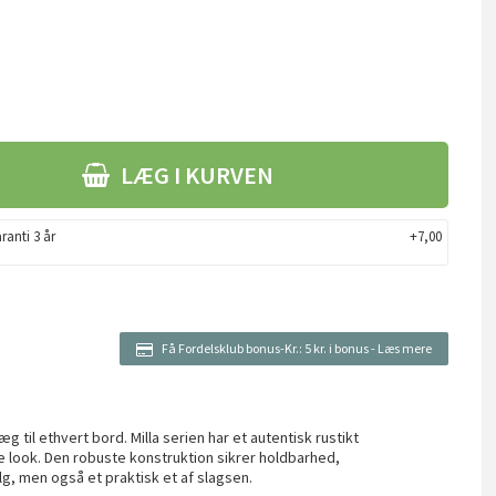
LÆG I KURVEN
ranti 3 år
+7,00
Få Fordelsklub bonus-Kr.:
5 kr. i bonus
-
Læs mere
æg til ethvert bord. Milla serien har et autentisk rustikt
look. Den robuste konstruktion sikrer holdbarhed,
valg, men også et praktisk et af slagsen.