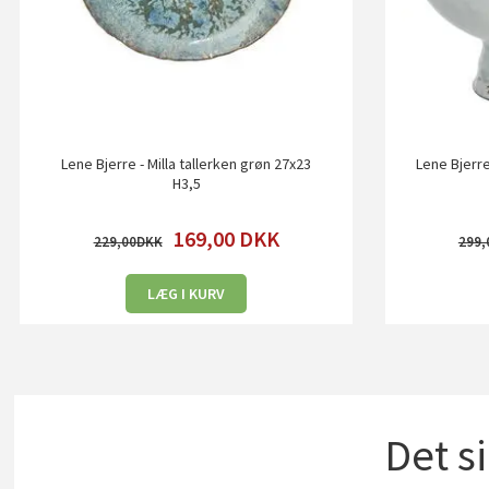
Lene Bjerre - Milla tallerken grøn 27x23
Lene Bjerre
H3,5
169,00
DKK
229,00
299,
LÆG I KURV
Det s