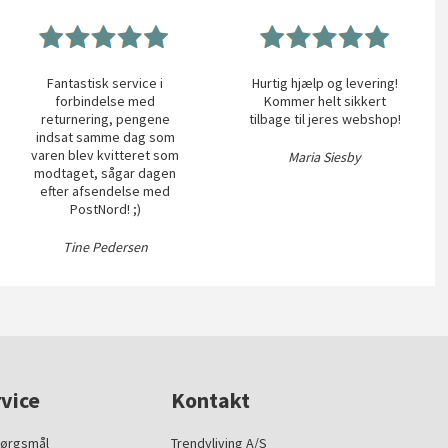
Fantastisk service i
Hurtig hjælp og levering!
forbindelse med
Kommer helt sikkert
returnering, pengene
tilbage til jeres webshop!
indsat samme dag som
varen blev kvitteret som
Maria Siesby
modtaget, sågar dagen
efter afsendelse med
PostNord! ;)
Tine Pedersen
vice
Kontakt
pørgsmål
Trendyliving A/S