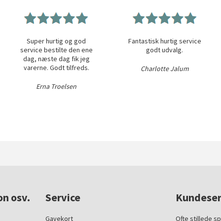
Super hurtig og god
Fantastisk hurtig service
service bestilte den ene
godt udvalg.
dag, næste dag fik jeg
varerne. Godt tilfreds.
Charlotte Jalum
Erna Troelsen
on osv.
Service
Kundeser
Gavekort
Ofte stillede s