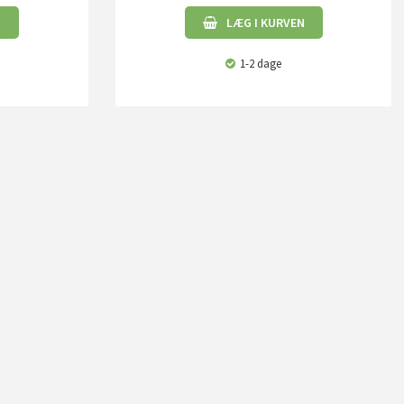
N
LÆG I KURVEN
1-2 dage