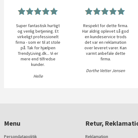
Super fantastisk hurtigt
Respekt for dette firma.
og venlig betjening. Et
Har aldrig oplevet så god
virkeligt professionelt
en kundeservice trods
firma - som er til at stole
det var en reklamation
på. Tak for hjælpen
over leveret varer. Kan
TrendyLiving.dk... Vi er
varmt anbefale dette
mere end tilfredse
firma.
kunder.
Dorthe Vetter Jensen
Helle
Menu
Retur, Reklamati
Persondatapolitik
Reklamation