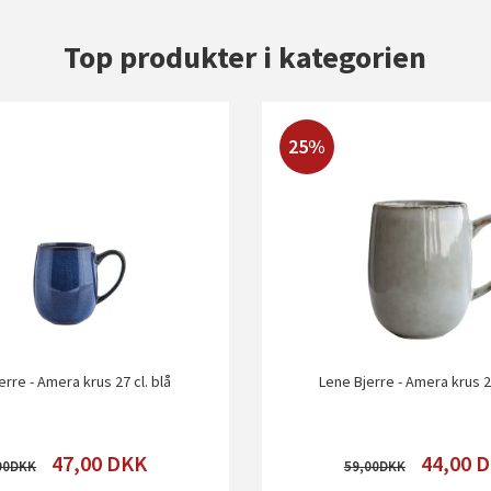
Top produkter i kategorien
25%
erre - Amera krus 27 cl. blå
Lene Bjerre - Amera krus 27
47,00
DKK
44,00
D
00
59,00