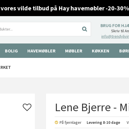
 vores vilde tilbud på Hay havemøbler -20-30%
BRUG FOR HJ
Skriv til A
info@trendylivi
BOLIG
HAVEMØBLER
MØBLER
KØKKEN
BØR
ÆRKET
Lene Bjerre - M
På fjernlager
Levering
8-10 dage
V