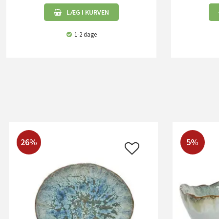
LÆG I KURVEN
1-2 dage
26%
5%