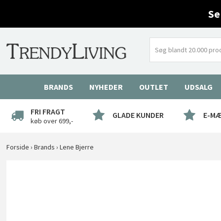
Se
BRANDS
NYHEDER
OUTLET
UDSALG
FRI FRAGT
GLADE KUNDER
E-M
køb over 699,-
Forside
›
Brands
›
Lene Bjerre