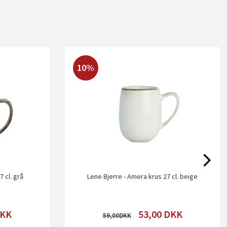
10%
 cl. grå
Lene Bjerre - Amera krus 27 cl. beige
KK
53,00
DKK
59,00