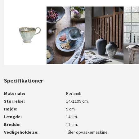
Specifikationer
Materiale
Keramik
Størrelse
14X11X9 cm.
Højde
9 cm.
Længde
14 cm.
Bredde
11 cm.
Vedligeholdelse
Tåler opvaskemaskine