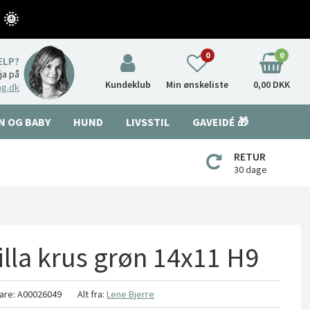
 🌞
0
0
ÆLP?
nja på
Kundeklub
Min ønskeliste
0,00 DKK
ng.dk
N OG BABY
HUND
LIVSSTIL
GAVEIDÉ 🎁
RETUR
30 dage
illa krus grøn 14x11 H9
are:
A00026049
Alt fra:
Lene Bjerre