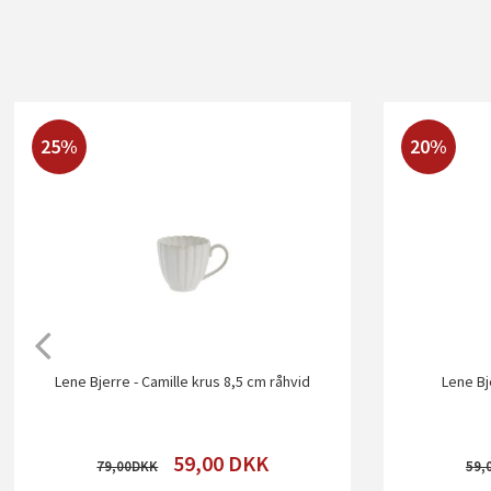
25%
20%
Lene Bjerre - Camille krus 8,5 cm råhvid
Lene Bj
59,00
DKK
79,00
59,