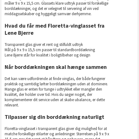
måler 9 x 9 x 15,5 cm. Glassets klare udtryk passer til forskellige
borddækninger, og det er velegnet til servering af vin ved
middagsselskaber og hyggeligt samvær derhjemme.
Hvad du får med Floretta-vinglasset fra
Lene Bjerre
Transparent glas giver et rent og stilfuldt udtryk
Mål på 9 x 9 x 15,5 cm passer til standardborddækning
Lene Bjerre står for kvalitet i boligtilbehør og design
Når borddækningen skal hænge sammen
Det kan være udfordrende at finde vinglas, der både fungerer
praktisk og samtidig løfter borddækningen uden at dominere.
Mange glas er enten for tunge i udtrykket eller mangler den
kvalitet, der holder over tid. Hvis du søger noget, der
komplementerer dit service uden at skabe ubalance, er dette
relevant.
Tilpasser sig din borddækning naturligt
Floretta-vinglasset i transparent glas giver dig mulighed for at
matche forskellige stilarter og anledninger. Størrelsen på 9 x 9 x