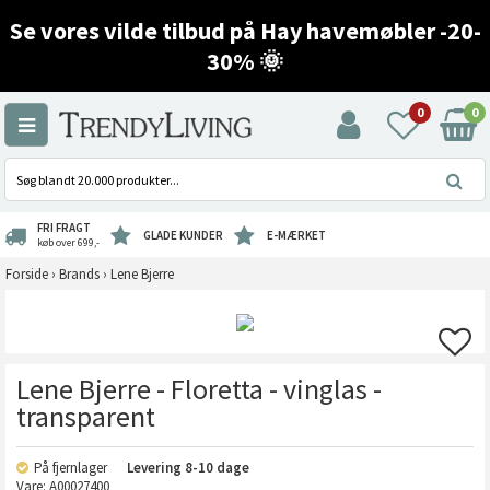
Se vores vilde tilbud på Hay havemøbler -20-
30% 🌞
0
0
FRI FRAGT
GLADE KUNDER
E-MÆRKET
køb over 699,-
Forside
›
Brands
›
Lene Bjerre
Lene Bjerre - Floretta - vinglas -
transparent
På fjernlager
Levering
8-10 dage
Vare:
A00027400