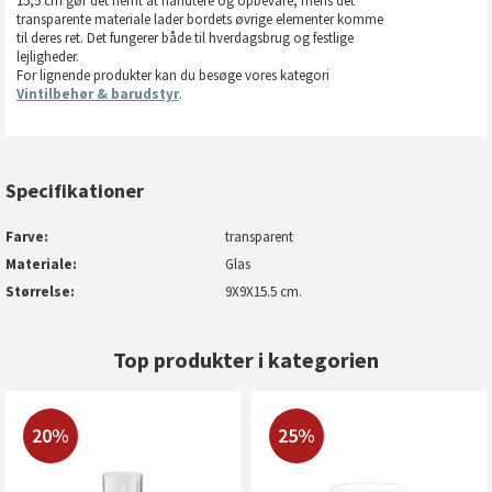
15,5 cm gør det nemt at håndtere og opbevare, mens det
transparente materiale lader bordets øvrige elementer komme
til deres ret. Det fungerer både til hverdagsbrug og festlige
lejligheder.
For lignende produkter kan du besøge vores kategori
Vintilbehør & barudstyr
.
Specifikationer
Farve
transparent
Materiale
Glas
Størrelse
9X9X15.5 cm.
Top produkter i kategorien
20%
25%