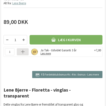
Alt fra:
Lene Bjerre
89,00
DKK
LÆG I KURVEN
Ja Tak - Udvidet Garanti 3 år
+7,00
Læs mere
Få Fordelsklub bonus-Kr.:
4 kr. i bonus
-
Læs mere
Lene Bjerre - Floretta - vinglas -
transparent
Dette vinglas fra Lene Bjerre er fremstillet af transparent glas og