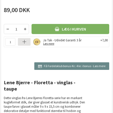
89,00
DKK
LÆG I KURVEN
Ja Tak - Udvidet Garanti 3 år
+7,00
Læs mere
Få Fordelsklub bonus-Kr.:
4 kr. i bonus
-
Læs mere
Lene Bjerre - Floretta - vinglas -
taupe
Dette vinglas fra Lene Bjerres Floretta-serie har en markant
kugleformet stilk, der giver glasset et kunstnerisk udtryk. Den
taupe farve i glasset måler 9 x 9 x 15,5 cm og kombinerer
dekorative detaljer med funktionel størrelse til hvidvin og