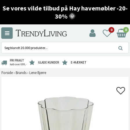
Se vores vilde tilbud på Hay havemøbler -20-
30% 🌞
0
0
FRI FRAGT
GLADE KUNDER
E-MÆRKET
køb over 699,-
Forside
›
Brands
›
Lene Bjerre