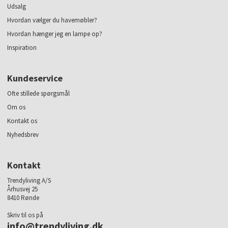
Udsalg
Hvordan vælger du havemøbler?
Hvordan hænger jeg en lampe op?
Inspiration
Kundeservice
Ofte stillede spørgsmål
Om os
Kontakt os
Nyhedsbrev
Kontakt
Trendyliving A/S
Århusvej 25
8410 Rønde
Skriv til os på
info@trendyliving.dk