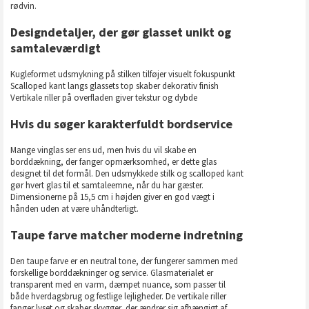
rødvin.
Designdetaljer, der gør glasset unikt og
samtaleværdigt
Kugleformet udsmykning på stilken tilføjer visuelt fokuspunkt
Scalloped kant langs glassets top skaber dekorativ finish
Vertikale riller på overfladen giver tekstur og dybde
Hvis du søger karakterfuldt bordservice
Mange vinglas ser ens ud, men hvis du vil skabe en
borddækning, der fanger opmærksomhed, er dette glas
designet til det formål. Den udsmykkede stilk og scalloped kant
gør hvert glas til et samtaleemne, når du har gæster.
Dimensionerne på 15,5 cm i højden giver en god vægt i
hånden uden at være uhåndterligt.
Taupe farve matcher moderne indretning
Den taupe farve er en neutral tone, der fungerer sammen med
forskellige borddækninger og service. Glasmaterialet er
transparent med en varm, dæmpet nuance, som passer til
både hverdagsbrug og festlige lejligheder. De vertikale riller
fanger lyset og skaber skygger, der ændrer sig afhængigt af