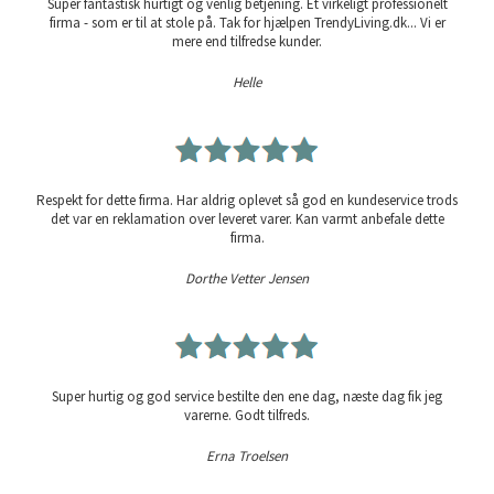
Super fantastisk hurtigt og venlig betjening. Et virkeligt professionelt
firma - som er til at stole på. Tak for hjælpen TrendyLiving.dk... Vi er
mere end tilfredse kunder.
Helle
Respekt for dette firma. Har aldrig oplevet så god en kundeservice trods
det var en reklamation over leveret varer. Kan varmt anbefale dette
firma.
Dorthe Vetter Jensen
Super hurtig og god service bestilte den ene dag, næste dag fik jeg
varerne. Godt tilfreds.
Erna Troelsen