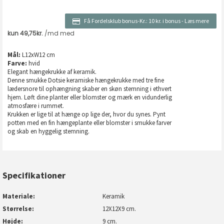
Få Fordelsklub bonus-Kr.:
10 kr. i bonus
-
Læs mere
Mål:
L12xW12 cm
Farve:
hvid
Elegant hængekrukke af keramik.
Denne smukke Dotsie keramiske hængekrukke med tre fine
lædersnore til ophængning skaber en skøn stemning i ethvert
hjem. Løft dine planter eller blomster og mærk en vidunderlig
atmosfære i rummet.
Krukken er lige til at hænge op lige der, hvor du synes. Pynt
potten med en fin hængeplante eller blomster i smukke farver
og skab en hyggelig stemning.
Specifikationer
Materiale
Keramik
Størrelse
12X12X9 cm.
Højde
9 cm.