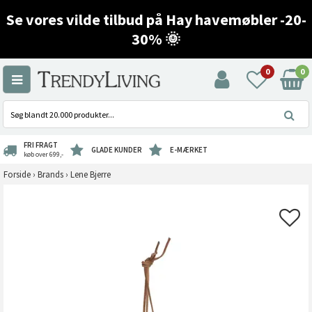
Se vores vilde tilbud på Hay havemøbler -20-
30% 🌞
0
0
FRI FRAGT
GLADE KUNDER
E-MÆRKET
køb over 699,-
Forside
›
Brands
›
Lene Bjerre