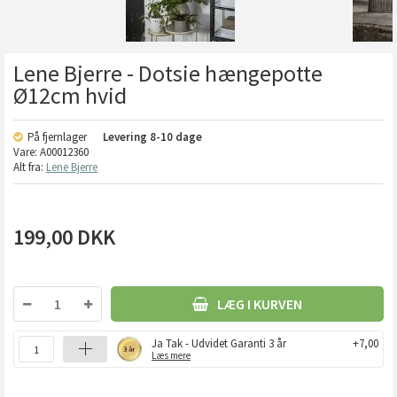
Lene Bjerre - Dotsie hængepotte
Ø12cm hvid
På fjernlager
Levering
8-10 dage
Vare:
A00012360
Alt fra:
Lene Bjerre
199,00
DKK
LÆG I KURVEN
Ja Tak - Udvidet Garanti 3 år
+7,00
Læs mere