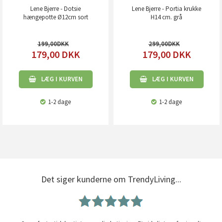
Lene Bjerre - Dotsie
Lene Bjerre - Portia krukke
hængepotte Ø12cm sort
H14 cm. grå
199,00
299,00
179,00
DKK
179,00
DKK
LÆG I KURVEN
LÆG I KURVEN
1-2 dage
1-2 dage
Det siger kunderne om TrendyLiving...