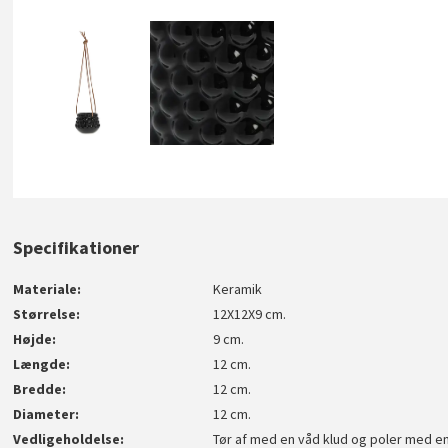
Specifikationer
Materiale
Keramik
Størrelse
12X12X9 cm.
Højde
9 cm.
Længde
12 cm.
Bredde
12 cm.
Diameter
12 cm.
Vedligeholdelse
Tør af med en våd klud og poler med en 