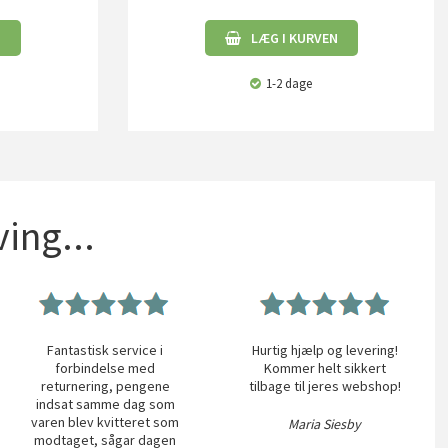
N
LÆG I KURVEN
1-2 dage
ing...
Fantastisk service i
Hurtig hjælp og levering!
forbindelse med
Kommer helt sikkert
returnering, pengene
tilbage til jeres webshop!
indsat samme dag som
varen blev kvitteret som
Maria Siesby
modtaget, sågar dagen