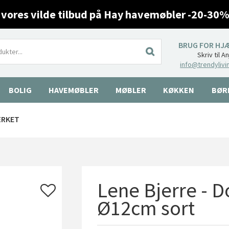
 vores vilde tilbud på Hay havemøbler -20-30%
BRUG FOR HJ
Skriv til A
info@trendylivi
BOLIG
HAVEMØBLER
MØBLER
KØKKEN
BØR
ÆRKET
Lene Bjerre - 
Ø12cm sort