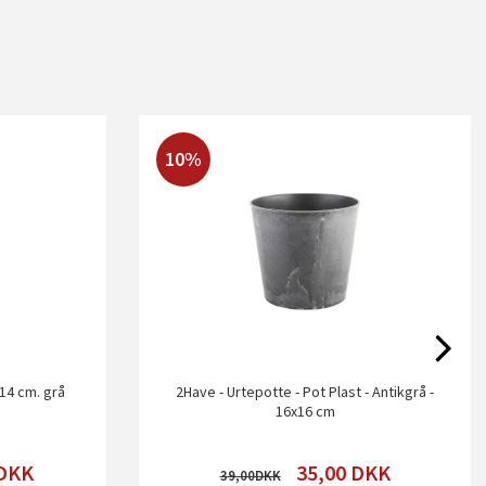
10%
H14 cm. grå
2Have - Urtepotte - Pot Plast - Antikgrå -
16x16 cm
DKK
35,00
DKK
39,00