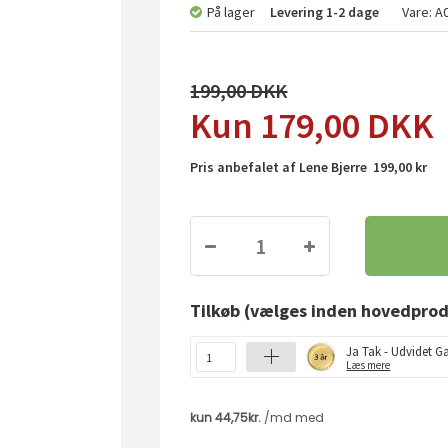
På lager
Levering
1-2 dage
Vare:
A
199,00
179,00
DKK
Pris anbefalet af Lene Bjerre 199,00 kr
Tilkøb
(vælges inden hovedprod
Ja Tak - Udvidet Ga
Læs mere