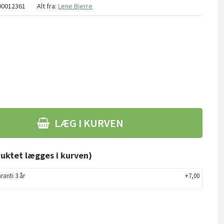
00012361
Alt fra:
Lene Bjerre
LÆG I KURVEN
uktet lægges i kurven)
ranti 3 år
+7,00