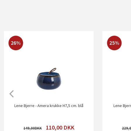
26%
25%
Lene Bjerre - Amera krukke H7,5 cm. blå
Lene Bjer
110,00
DKK
149,00
229,