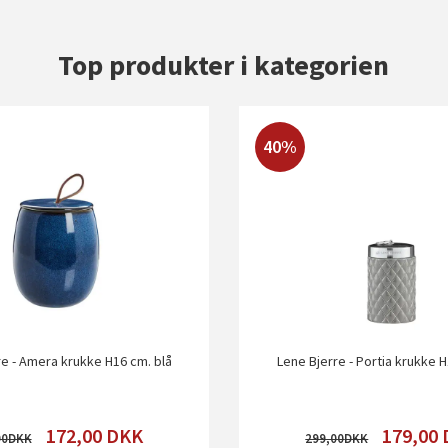
Top produkter i kategorien
40%
re - Amera krukke H16 cm. blå
Lene Bjerre - Portia krukke 
172,00
DKK
179,00
00
299,00