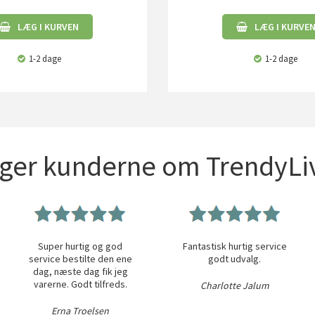
LÆG I KURVEN
LÆG I KURVE
1-2 dage
1-2 dage
iger kunderne om TrendyLiv
Super hurtig og god
Fantastisk hurtig service
service bestilte den ene
godt udvalg.
dag, næste dag fik jeg
varerne. Godt tilfreds.
Charlotte Jalum
Erna Troelsen