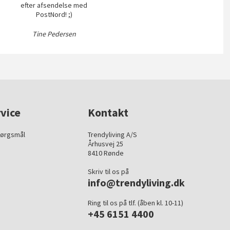
efter afsendelse med
PostNord! ;)
Tine Pedersen
vice
Kontakt
pørgsmål
Trendyliving A/S
Århusvej 25
8410 Rønde
Skriv til os på
info@trendyliving.dk
Ring til os på tlf. (åben kl. 10-11)
+45 6151 4400