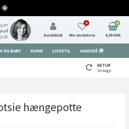
 🌞
0
0
ÆLP?
nja på
Kundeklub
Min ønskeliste
0,00 DKK
ng.dk
N OG BABY
HUND
LIVSSTIL
GAVEIDÉ 🎁
RETUR
30 dage
Dotsie hængepotte