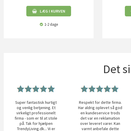
LÆG I KURVEN
1-2 dage
Det s
Super fantastisk hurtigt
Respekt for dette firma.
og venlig betjening. Et
Har aldrig oplevet så god
virkeligt professionelt
en kundeservice trods
firma - som er til at stole
det var en reklamation
på. Tak for hjælpen
over leveret varer. Kan
TrendyLiving.dk... Vi er
varmt anbefale dette