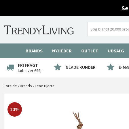
Se
BRANDS
NYHEDER
OUTLET
UDSALG
FRI FRAGT
GLADE KUNDER
E-M
køb over 699,-
Forside
›
Brands
›
Lene Bjerre
10%