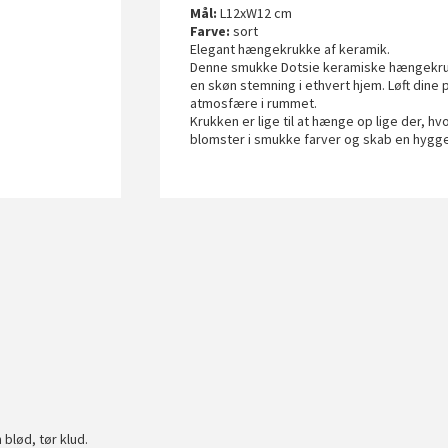
Mål:
L12xW12 cm
Farve:
sort
Elegant hængekrukke af keramik.
Denne smukke Dotsie keramiske hængekruk
en skøn stemning i ethvert hjem. Løft dine
atmosfære i rummet.
Krukken er lige til at hænge op lige der, h
blomster i smukke farver og skab en hygge
blød, tør klud.