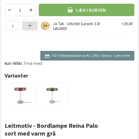
LÆG I KURVEN
Ja Tak - Udvidet Garanti 3 år
+29,00
Læs mere
Få Fordelsklub bonus-Kr.:
29 kr. i bonus
-
Læs mere
Varianter
Leitmotiv - Bordlampe Reina Palo
sort med varm grå