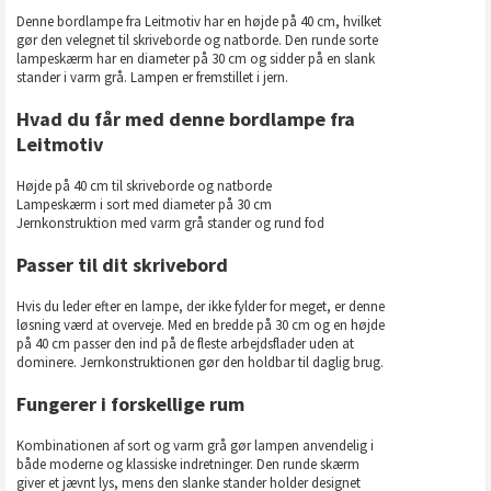
Denne bordlampe fra Leitmotiv har en højde på 40 cm, hvilket
gør den velegnet til skriveborde og natborde. Den runde sorte
lampeskærm har en diameter på 30 cm og sidder på en slank
stander i varm grå. Lampen er fremstillet i jern.
Hvad du får med denne bordlampe fra
Leitmotiv
Højde på 40 cm til skriveborde og natborde
Lampeskærm i sort med diameter på 30 cm
Jernkonstruktion med varm grå stander og rund fod
Passer til dit skrivebord
Hvis du leder efter en lampe, der ikke fylder for meget, er denne
løsning værd at overveje. Med en bredde på 30 cm og en højde
på 40 cm passer den ind på de fleste arbejdsflader uden at
dominere. Jernkonstruktionen gør den holdbar til daglig brug.
Fungerer i forskellige rum
Kombinationen af sort og varm grå gør lampen anvendelig i
både moderne og klassiske indretninger. Den runde skærm
giver et jævnt lys, mens den slanke stander holder designet