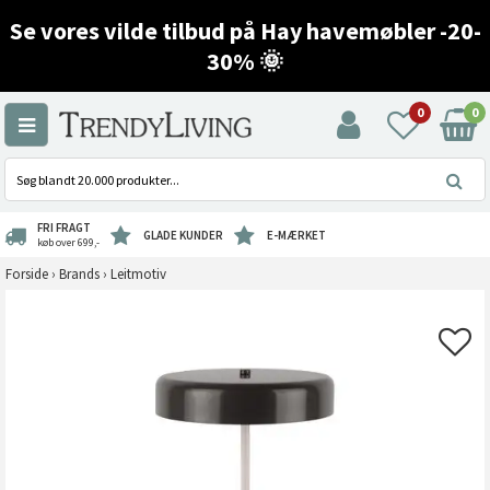
Se vores vilde tilbud på Hay havemøbler -20-
30% 🌞
0
0
FRI FRAGT
GLADE KUNDER
E-MÆRKET
køb over 699,-
Forside
›
Brands
›
Leitmotiv