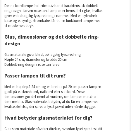
Denne bordlampe fra Leitmotiv har et karakteristisk dobbelt-
ringdesign i farven rose tan. Lampen er fremstillet i glas, hvilket
giver en behagelig lysspredning i rummet. Med en cylindrisk
base og et synligt strømkabel får du en funktionel lampe med
et moderne udtryk.
Glas, dimensioner og det dobbelte ring-
design
Glasmateriale giver blød, behagelig lysspredning
Højde 24 cm, diameter og bredde 20 cm
Dobbelt-ring design i rose tan farve
Passer lampen til dit rum?
Med en højde på 24 cm og en bredde på 20 cm passer lampen
godt på et skrivebord, natbord eller sidebord. Disse
dimensioner gør det nemt at vurdere, om lampen matcher
dine møbler. Glasmaterialet betyder, at du får en lampe med
kvalitetsfølelse, der spreder lyset jævnt uden hårde skygger.
Hvad betyder glasmaterialet for dig?
Glas som materiale påvirker direkte, hvordan lyset spredes i dit