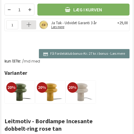
LÆG I KURVEN
Ja Tak - Udvidet Garanti 3 år
+29,00
Læs mere
Få Fordelsklub bonus-Kr.:
27 kr. i bonus
-
Læs mere
Varianter
20%
20%
20%
Leitmotiv - Bordlampe Incesante
dobbelt-ring rose tan