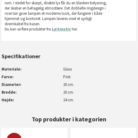
rum. I stedet for skarpt, direkte lys får du en blødere belysning,
der skaber en behagelig atmosfære. Det dobbelte ringdesign i
rose tan giver lampen et moderne look, der fungerer i både
hjemmet og kontoret. Lampen leveres med et synligt
strømkabel fra basen.
Du kan se flere produkter fra
Leitmotiv
her.
Specifikationer
Materiale
Glass
Farve
Pink
Diameter
20 cm.
Bredde
20 cm.
Højde
24 cm.
Top produkter i kategorien