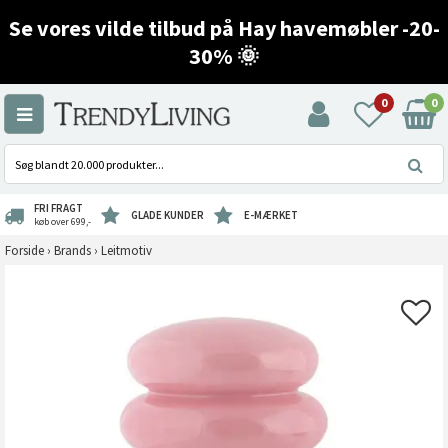
Se vores vilde tilbud på Hay havemøbler -20-
30% 🌞
0
0
FRI FRAGT
GLADE KUNDER
E-MÆRKET
køb over 699,-
Forside
›
Brands
›
Leitmotiv