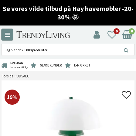
Se vores vilde tilbud på Hay havemøbler -20-
30% 🌞
0
0
FRI FRAGT
GLADE KUNDER
E-MÆRKET
køb over 699,-
Forside
›
UDSALG
19%