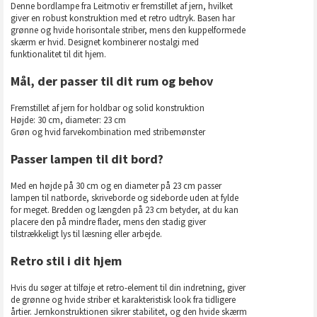
Denne bordlampe fra Leitmotiv er fremstillet af jern, hvilket
giver en robust konstruktion med et retro udtryk. Basen har
grønne og hvide horisontale striber, mens den kuppelformede
skærm er hvid. Designet kombinerer nostalgi med
funktionalitet til dit hjem.
Mål, der passer til dit rum og behov
Fremstillet af jern for holdbar og solid konstruktion
Højde: 30 cm, diameter: 23 cm
Grøn og hvid farvekombination med stribemønster
Passer lampen til dit bord?
Med en højde på 30 cm og en diameter på 23 cm passer
lampen til natborde, skriveborde og sideborde uden at fylde
for meget. Bredden og længden på 23 cm betyder, at du kan
placere den på mindre flader, mens den stadig giver
tilstrækkeligt lys til læsning eller arbejde.
Retro stil i dit hjem
Hvis du søger at tilføje et retro-element til din indretning, giver
de grønne og hvide striber et karakteristisk look fra tidligere
årtier. Jernkonstruktionen sikrer stabilitet, og den hvide skærm