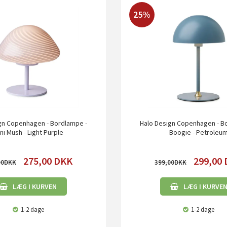
25%
gn Copenhagen - Bordlampe -
Halo Design Copenhagen - B
ni Mush - Light Purple
Boogie - Petroleu
275,00
DKK
299,00
00
399,00
LÆG I KURVEN
LÆG I KURVE
1-2 dage
1-2 dage