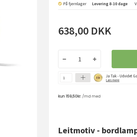
På fjernlager
Levering
8-10 dage
V
638,00
DKK
Ja Tak - Udvidet Ga
Læs mere
Leitmotiv - bordla