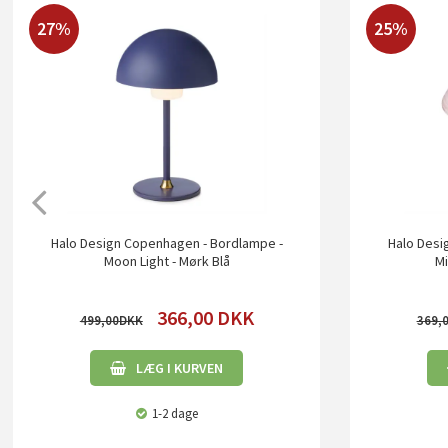
27%
25%
Halo Design Copenhagen - Bordlampe -
Halo Desi
Moon Light - Mørk Blå
Mi
366,00
DKK
499,00
369,
LÆG I KURVEN
1-2 dage