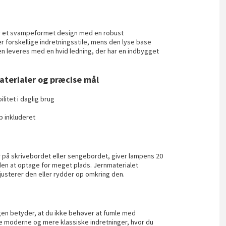
r et svampeformet design med en robust
r forskellige indretningsstile, mens den lyse base
en leveres med en hvid ledning, der har en indbygget
terialer og præcise mål
litet i daglig brug
p inkluderet
på skrivebordet eller sengebordet, giver lampens 20
den at optage for meget plads. Jernmaterialet
u justerer den eller rydder op omkring den.
en betyder, at du ikke behøver at fumle med
de moderne og mere klassiske indretninger, hvor du