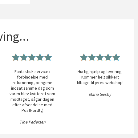
ing...
Fantastisk service i
Hurtig hjælp og levering!
forbindelse med
Kommer helt sikkert
returnering, pengene
tilbage til jeres webshop!
indsat samme dag som
varen blev kvitteret som
Maria Siesby
modtaget, sågar dagen
efter afsendelse med
PostNord! ;)
Tine Pedersen