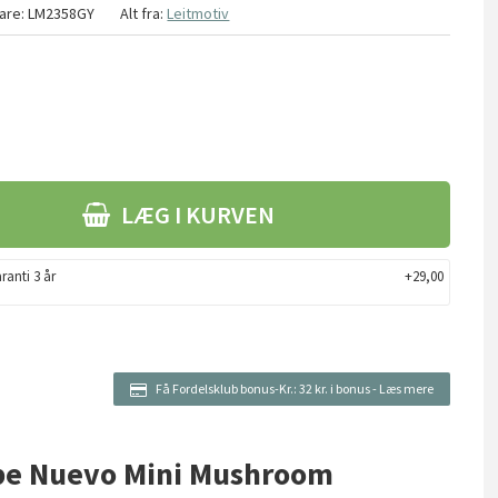
are:
LM2358GY
Alt fra:
Leitmotiv
LÆG I KURVEN
ranti 3 år
+29,00
Få Fordelsklub bonus-Kr.:
32 kr. i bonus
-
Læs mere
mpe Nuevo Mini Mushroom