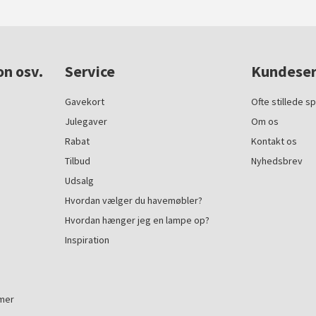
on osv.
Service
Kundeser
Gavekort
Ofte stillede s
Julegaver
Om os
Rabat
Kontakt os
Tilbud
Nyhedsbrev
Udsalg
Hvordan vælger du havemøbler?
Hvordan hænger jeg en lampe op?
Inspiration
mmer