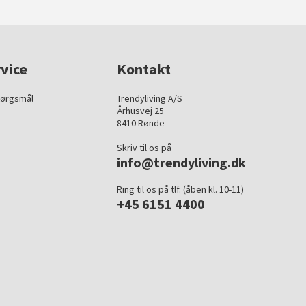
vice
Kontakt
pørgsmål
Trendyliving A/S
Århusvej 25
8410 Rønde
Skriv til os på
info@trendyliving.dk
Ring til os på tlf. (åben kl. 10-11)
+45 6151 4400