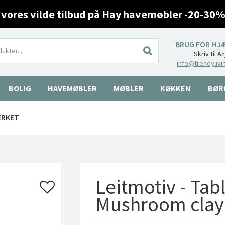
 vores vilde tilbud på Hay havemøbler -20-30%
BRUG FOR HJ
Skriv til A
info@trendylivi
BOLIG
HAVEMØBLER
MØBLER
KØKKEN
BØR
ÆRKET
Leitmotiv - Ta
Mushroom clay