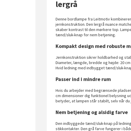
lergrå
Denne bordlampe fra Leitmotiv kombinere
jernkonstruktion. Den lergrå nuance matche
skaber kontrast til den mørkere top. Lamp
tænd/sluk-knap for nem betjening.
Kompakt design med robuste ma
Jernkonstruktion sikrer holdbarhed og stabi
Diameter, længde, bredde og højde: 20 cm
Hvid ledning med indbygget tænd/sluk-kna
Passer ind i mindre rum
Hvis du arbejder med begrænsede pladser 
cm dimensioner dig funktionel belysning u
betyder, at lampen står stabilt, selv når d
Nem betjening og alsidig farve
Den indbyggede tænd/sluk-knap på ledning
stikkontakter. Den grå farve fungerer i bå