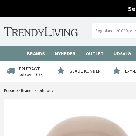
Se
BRANDS
NYHEDER
OUTLET
UDSALG
FRI FRAGT
GLADE KUNDER
E-M
køb over 699,-
Forside
›
Brands
›
Leitmotiv