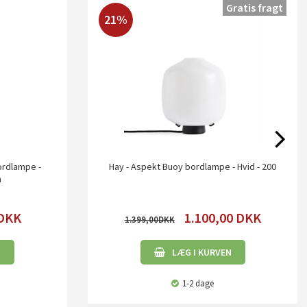
Gratis fragt
21%
ordlampe -
Hay - Aspekt Buoy bordlampe - Hvid - 200
m
DKK
1.100,00
DKK
1.399,00
N
LÆG I KURVEN
1-2 dage