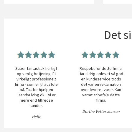
Det s
Super fantastisk hurtigt
Respekt for dette firma.
og venlig betjening. Et
Har aldrig oplevet så god
virkeligt professionelt
en kundeservice trods
firma - som er til at stole
det var en reklamation
på. Tak for hjælpen
over leveret varer. Kan
TrendyLiving.dk... Vi er
varmt anbefale dette
mere end tilfredse
firma.
kunder.
Dorthe Vetter Jensen
Helle