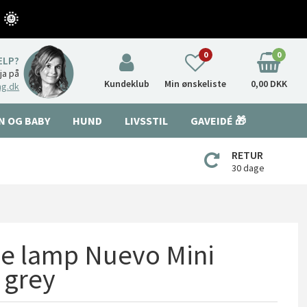
 🌞
0
0
ÆLP?
nja på
Kundeklub
Min ønskeliste
0,00 DKK
ng.dk
N OG BABY
HUND
LIVSSTIL
GAVEIDÉ 🎁
RETUR
30 dage
ble lamp Nuevo Mini
 grey