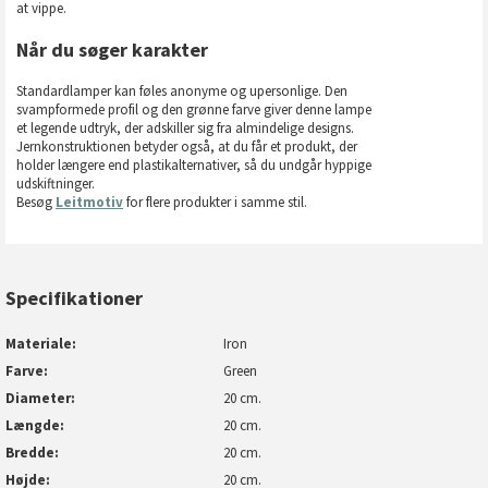
at vippe.
Når du søger karakter
Standardlamper kan føles anonyme og upersonlige. Den
svampformede profil og den grønne farve giver denne lampe
et legende udtryk, der adskiller sig fra almindelige designs.
Jernkonstruktionen betyder også, at du får et produkt, der
holder længere end plastikalternativer, så du undgår hyppige
udskiftninger.
Besøg
Leitmotiv
for flere produkter i samme stil.
Specifikationer
Materiale
Iron
Farve
Green
Diameter
20 cm.
Længde
20 cm.
Bredde
20 cm.
Højde
20 cm.