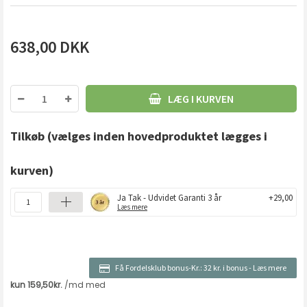
638,00
DKK
LÆG I KURVEN
Tilkøb
(vælges inden hovedproduktet lægges i
kurven)
Ja Tak - Udvidet Garanti 3 år
+29,00
Læs mere
Få Fordelsklub bonus-Kr.:
32 kr. i bonus
-
Læs mere