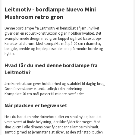
Leitmotiv - bordlampe Nuevo Mini
Mushroom retro grøn
Denne bordlampe fra Leitmotiv er fremstillet af jern, hvilket
giver den en robust konstruktion og en holdbar kvalitet. Det
svampformede design med grøn kuppel og hvid base tilføjer
karakter til dit rum. Med kompakte mål på 20 cm i diameter,
længde, bredde og højde passer den ind på mindre borde og
hylder.
Hvad får du med denne bordlampe fra
Leitmotiv?
Jernkonstruktion giver holdbarhed og stabilitet til daglig brug
Grøn farve skaber et unikt udtryk i din indretning
Kompakte 20 cm mål passer til mindre overflader
Når pladsen er begrænset
Hvis du har et mindre skrivebord eller en smal hylde, kan det
være svært at finde belysning, der ikke fylder for meget. Med
sine 20 cm i alle dimensioner fylder denne lampe minimalt,
samtidig med at jernmaterialet sikrer, at den står stabilt uden