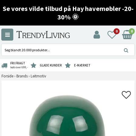
Se vores vilde tilbud på Hay havemøbler -20-
30% 🌞
0
0
FRI FRAGT
GLADE KUNDER
E-MÆRKET
køb over 699,-
Forside
›
Brands
›
Leitmotiv