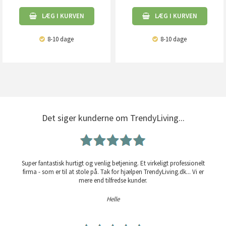
LÆG I KURVEN
LÆG I KURVEN
8-10 dage
8-10 dage
Det siger kunderne om TrendyLiving...
Super fantastisk hurtigt og venlig betjening. Et virkeligt professionelt
firma - som er til at stole på. Tak for hjælpen TrendyLiving.dk... Vi er
mere end tilfredse kunder.
Helle