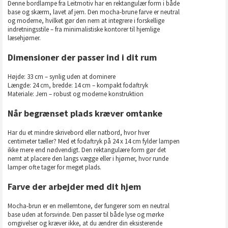
Denne bordlampe fra Leitmotiv har en rektangulær form i både
base og skærm, lavet af jern. Den mocha-brune farve er neutral
og moderne, hvilket gør den nem at integrere i forskellige
indretningsstile – fra minimalistiske kontorer til hjemlige
læsehjørner.
Dimensioner der passer ind i dit rum
Højde: 33 cm – synlig uden at dominere
Længde: 24 cm, bredde: 14 cm – kompakt fodaftryk
Materiale: Jern – robust og moderne konstruktion
Når begrænset plads kræver omtanke
Har du et mindre skrivebord eller natbord, hvor hver
centimeter tæller? Med et fodaftryk på 24 x 14 cm fylder lampen
ikke mere end nødvendigt. Den rektangulære form gør det
nemt at placere den langs vægge eller i hjørner, hvor runde
lamper ofte tager for meget plads.
Farve der arbejder med dit hjem
Mocha-brun er en mellemtone, der fungerer som en neutral
base uden at forsvinde. Den passer til både lyse og mørke
omgivelser og kræver ikke, at du ændrer din eksisterende