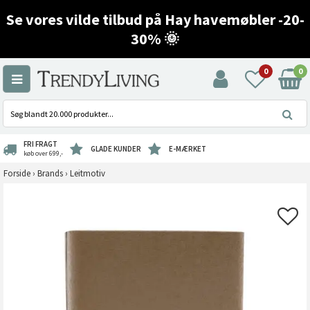
Se vores vilde tilbud på Hay havemøbler -20-
30% 🌞
0
0
FRI FRAGT
GLADE KUNDER
E-MÆRKET
køb over 699,-
Forside
›
Brands
›
Leitmotiv