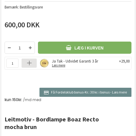
Bemærk: Bestillingsvare
600,00
DKK
LÆG I KURVEN
Ja Tak - Udvidet Garanti 3 år
+29,00
Læs mere
Få Fordelsklub bonus-Kr.:
30 kr. i bonus
-
Læs mere
Leitmotiv - Bordlampe Boaz Recto
mocha brun