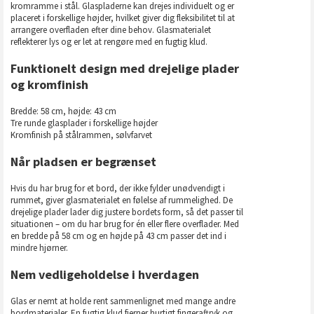
kromramme i stål. Glaspladerne kan drejes individuelt og er
placeret i forskellige højder, hvilket giver dig fleksibilitet til at
arrangere overfladen efter dine behov. Glasmaterialet
reflekterer lys og er let at rengøre med en fugtig klud.
Funktionelt design med drejelige plader
og kromfinish
Bredde: 58 cm, højde: 43 cm
Tre runde glasplader i forskellige højder
Kromfinish på stålrammen, sølvfarvet
Når pladsen er begrænset
Hvis du har brug for et bord, der ikke fylder unødvendigt i
rummet, giver glasmaterialet en følelse af rummelighed. De
drejelige plader lader dig justere bordets form, så det passer til
situationen – om du har brug for én eller flere overflader. Med
en bredde på 58 cm og en højde på 43 cm passer det ind i
mindre hjørner.
Nem vedligeholdelse i hverdagen
Glas er nemt at holde rent sammenlignet med mange andre
bordmaterialer. En fugtig klud fjerner hurtigt fingeraftryk og