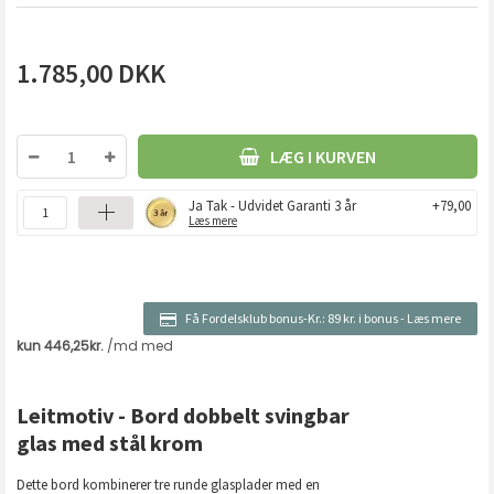
1.785,00
DKK
LÆG I KURVEN
Ja Tak - Udvidet Garanti 3 år
+79,00
Læs mere
Få Fordelsklub bonus-Kr.:
89 kr. i bonus
-
Læs mere
Leitmotiv - Bord dobbelt svingbar
glas med stål krom
Dette bord kombinerer tre runde glasplader med en