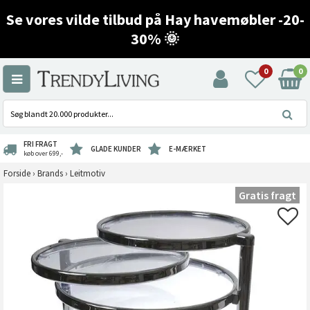
Se vores vilde tilbud på Hay havemøbler -20-
30% 🌞
0
0
FRI FRAGT
GLADE KUNDER
E-MÆRKET
køb over 699,-
Forside
›
Brands
›
Leitmotiv
Gratis fragt