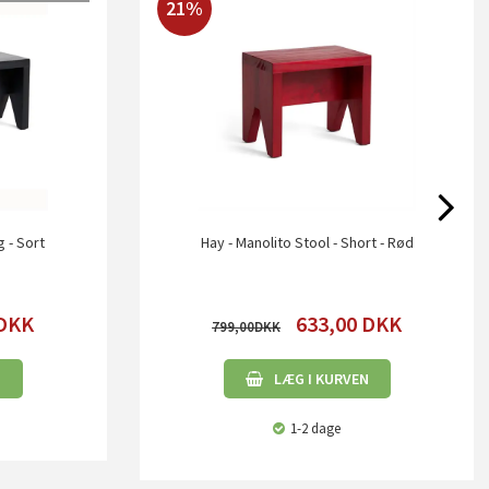
21%
g - Sort
Hay - Manolito Stool - Short - Rød
DKK
633,00
DKK
799,00
N
LÆG I KURVEN
1-2 dage