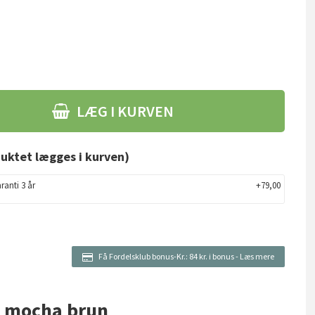
LÆG I KURVEN
uktet lægges i kurven)
ranti 3 år
+79,00
Få Fordelsklub bonus-Kr.:
84 kr. i bonus
-
Læs mere
y mocha brun