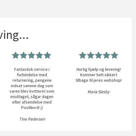
ing...
Fantastisk service i
Hurtig hjælp og levering!
forbindelse med
Kommer helt sikkert
returnering, pengene
tilbage til jeres webshop!
indsat samme dag som
varen blev kvitteret som
Maria Siesby
modtaget, sågar dagen
efter afsendelse med
PostNord! ;)
Tine Pedersen