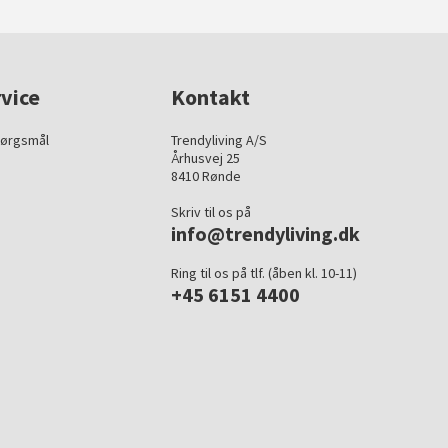
vice
Kontakt
pørgsmål
Trendyliving A/S
Århusvej 25
8410 Rønde
Skriv til os på
info@trendyliving.dk
Ring til os på tlf. (åben kl. 10-11)
+45 6151 4400