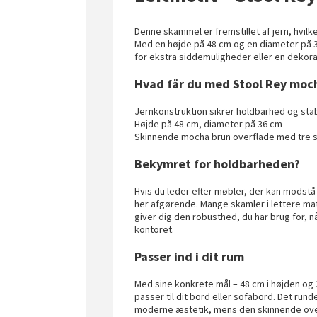
Denne skammel er fremstillet af jern, hvilke
Med en højde på 48 cm og en diameter på 36
for ekstra siddemuligheder eller en dekora
Hvad får du med Stool Rey moc
Jernkonstruktion sikrer holdbarhed og stab
Højde på 48 cm, diameter på 36 cm
Skinnende mocha brun overflade med tre s
Bekymret for holdbarheden?
Hvis du leder efter møbler, der kan modstå 
her afgørende. Mange skamler i lettere mater
giver dig den robusthed, du har brug for, 
kontoret.
Passer ind i dit rum
Med sine konkrete mål – 48 cm i højden og
passer til dit bord eller sofabord. Det ru
moderne æstetik, mens den skinnende overfla