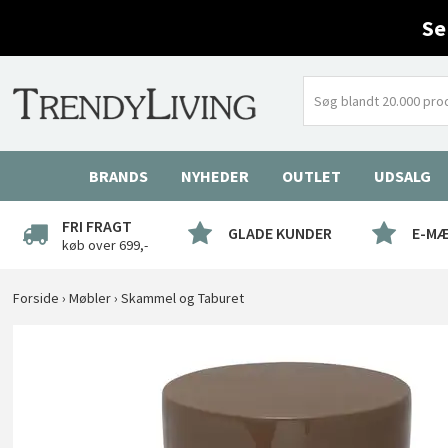
Se
BRANDS
NYHEDER
OUTLET
UDSALG
FRI FRAGT
GLADE KUNDER
E-M
køb over 699,-
Forside
›
Møbler
›
Skammel og Taburet