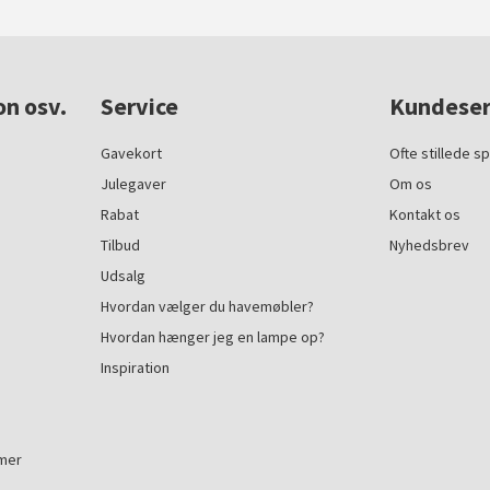
on osv.
Service
Kundeser
Gavekort
Ofte stillede s
Julegaver
Om os
Rabat
Kontakt os
Tilbud
Nyhedsbrev
Udsalg
Hvordan vælger du havemøbler?
Hvordan hænger jeg en lampe op?
Inspiration
mmer