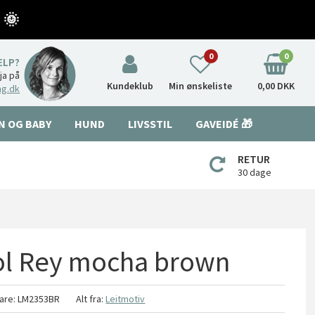
 🌞
0
0
ÆLP?
nja på
Kundeklub
Min ønskeliste
0,00 DKK
ng.dk
N OG BABY
HUND
LIVSSTIL
GAVEIDÉ 🎁
RETUR
30 dage
ool Rey mocha brown
are:
LM2353BR
Alt fra:
Leitmotiv