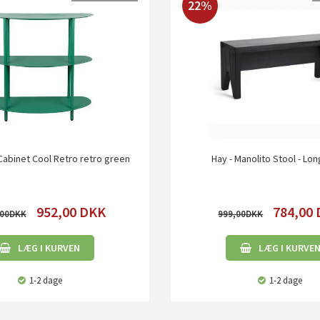
22%
 Cabinet Cool Retro retro green
Hay - Manolito Stool - Lon
952,00
DKK
784,00
,00
999,00
LÆG I KURVEN
LÆG I KURVE
1-2 dage
1-2 dage