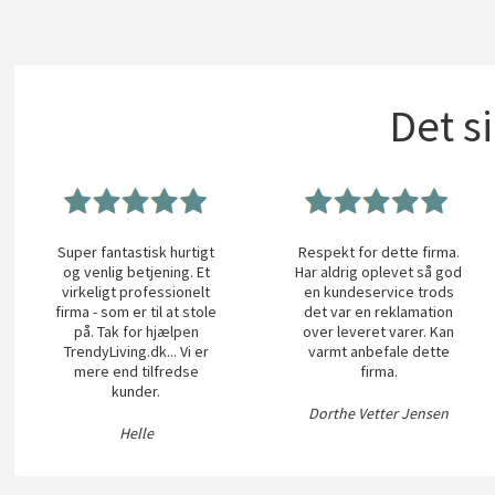
Det s
Super fantastisk hurtigt
Respekt for dette firma.
og venlig betjening. Et
Har aldrig oplevet så god
virkeligt professionelt
en kundeservice trods
firma - som er til at stole
det var en reklamation
på. Tak for hjælpen
over leveret varer. Kan
TrendyLiving.dk... Vi er
varmt anbefale dette
mere end tilfredse
firma.
kunder.
Dorthe Vetter Jensen
Helle