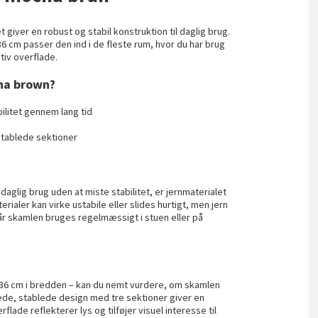
t giver en robust og stabil konstruktion til daglig brug.
 cm passer den ind i de fleste rum, hvor du har brug
tiv overflade.
ha brown?
ilitet gennem lang tid
tablede sektioner
daglig brug uden at miste stabilitet, er jernmaterialet
ialer kan virke ustabile eller slides hurtigt, men jern
når skamlen bruges regelmæssigt i stuen eller på
 36 cm i bredden – kan du nemt vurdere, om skamlen
ndede, stablede design med tre sektioner giver en
de reflekterer lys og tilføjer visuel interesse til