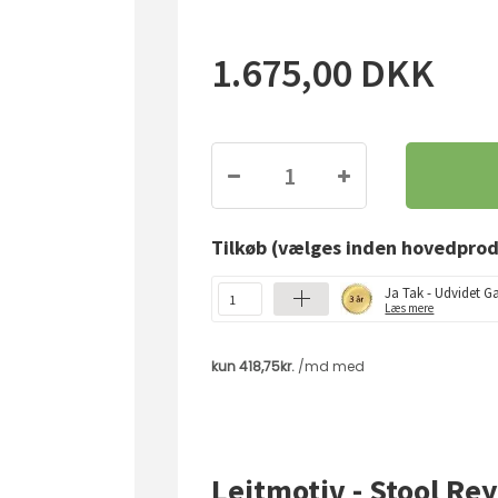
1.675,00
DKK
Tilkøb
(vælges inden hovedprod
Ja Tak - Udvidet Ga
Læs mere
Leitmotiv - Stool Re