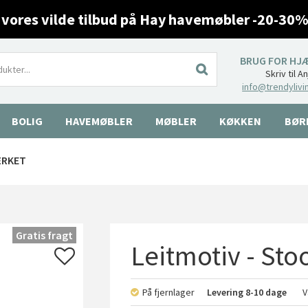
 vores vilde tilbud på Hay havemøbler -20-30%
BRUG FOR HJ
Skriv til A
info@trendylivi
BOLIG
HAVEMØBLER
MØBLER
KØKKEN
BØR
ÆRKET
Gratis fragt
Leitmotiv - St
På fjernlager
Levering
8-10 dage
V