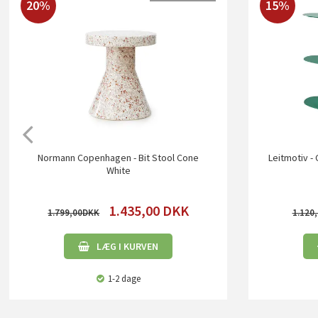
20%
15%
Normann Copenhagen - Bit Stool Cone
Leitmotiv -
White
1.435,00
DKK
1.799,00
1.120
LÆG I KURVEN
1-2 dage