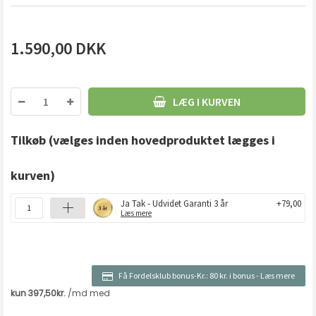
1.590,00
DKK
LÆG I KURVEN
Tilkøb
(vælges inden hovedproduktet lægges i
kurven)
Ja Tak - Udvidet Garanti 3 år
+79,00
Læs mere
Få Fordelsklub bonus-Kr.:
80 kr. i bonus
-
Læs mere