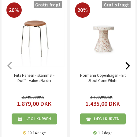
Gratis fragt
Gratis fragt
20%
20%
Fritz Hansen - skammel -
Normann Copenhagen - Bit
Dot™ - valnød/læder
Stool Cone White
2.349,00
1.799,00
1.879,00
DKK
1.435,00
DKK
LÆG I KURVEN
LÆG I KURVEN
10-14 dage
1-2 dage