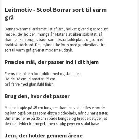
Leitmotiv - Stool Borrar sort til varm
grå
Denne skammel er fremstillet af jern, hvilket giver dig et robust
møbel, der holder i mange år. Materialet sikrer stabilitet, så
skamlen kan bruges både som ekstra siddeplads og som et
praktisk sidebord. Den cylindriske form med gradientfarve fra
sort til varm grå giver et moderne udtryk.
Præcise mål, der passer ind i dit hjem
Fremstillet af jern for holdbarhed og stabilitet
Højde: 45 cm, diameter: 35 cm
Grå farve med glansfuld finish
Brug den, hvor det passer
Med en højde på 45 cm fungerer skamlen ved de fleste borde
og kan også bruges som ekstra siddeplads, når du har gæster.
Dimensionerne på 35 cm i både længde og bredde betyder, at
den ikke fylder for meget, men stadig giver en stabil base.
Jern, der holder gennem årene