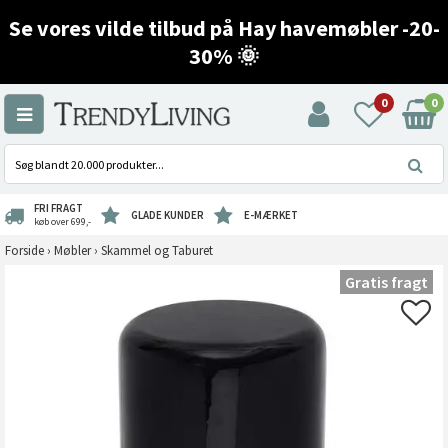
Se vores vilde tilbud på Hay havemøbler -20-
30% 🌞
0
0
FRI FRAGT
GLADE KUNDER
E-MÆRKET
køb over 699,-
Forside
›
Møbler
›
Skammel og Taburet
Gratis fragt