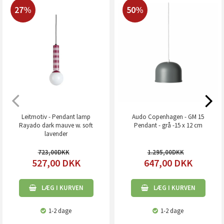
27%
50%
Leitmotiv - Pendant lamp
Audo Copenhagen - GM 15
Rayado dark mauve w. soft
Pendant - grå -15 x 12 cm
lavender
723,00
1.295,00
527,00
DKK
647,00
DKK
LÆG I KURVEN
LÆG I KURVEN
1-2 dage
1-2 dage