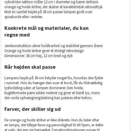
cylindriske sektion måler 12 cm i diameter og bærer skiftevis
orange og hvide striber, der skaber et karakteristisk retroudtryk.
Med en samlet højde på 38 cm passer lampen godt over
spiseborde eller i entréer.
Konkrete mål og materialer, du kan
regne med
Jernkonstruktion sikrer holdbarhed og stabilitet gennem årene
Orange og hvide striber giver et dristigt retrodesign
Dimensioner: 38 cm høj, 12 cm bred og dyb
Når højden skal passe
Lampens højde på 38 cm betyder noget for, hvordan den fylder
i rummet. Hvis du hænger den over et bord, får du tilstrækkelig
lysfordeling uden at lampen dominerer. Den hvide,
kugleformede pære sidder nederst og giver et blødt lys, mens
den sorte ophængningsledning kan justeres efter behov.
Farver, der skiller sig ud
De orange og hvide striber er ikke diskrete. Hvis du leder efter
en lampe, der tilføjer farve og personlighed til dit hjem, er dette
et valg, der gør sig bemærket. Farvekombinationen passer til