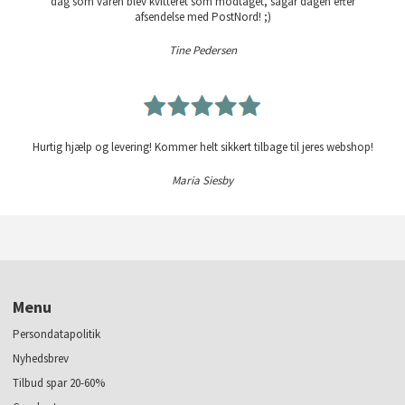
dag som varen blev kvitteret som modtaget, sågar dagen efter
afsendelse med PostNord! ;)
Tine Pedersen
Hurtig hjælp og levering! Kommer helt sikkert tilbage til jeres webshop!
Maria Siesby
Menu
Persondatapolitik
Nyhedsbrev
Tilbud spar 20-60%