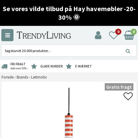
Se vores vilde tilbud på Hay havemøbler -20-
30% 🌞
0
0
FRI FRAGT
GLADE KUNDER
E-MÆRKET
køb over 699,-
Forside
›
Brands
›
Leitmotiv
Gratis fragt