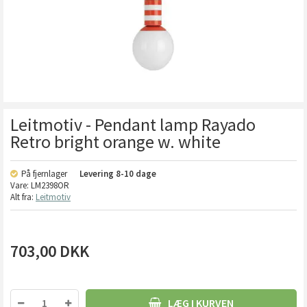
Leitmotiv - Pendant lamp Rayado
Retro bright orange w. white
På fjernlager
Levering
8-10 dage
Vare:
LM2398OR
Alt fra:
Leitmotiv
703,00
DKK
LÆG I KURVEN