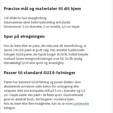
Præcise mål og materialer til dit hjem
3 W effekt for lavt energiforbrug
Glasmateriale sikrer bedre lysfordeling end plastik
Dimensioner: 5 cm diameter, 5 cm bredde, 5,5 cm højde
Spar på elregningen
Hvis du leder efter en pære, der reducerer dit strømforbrug, er
denne 3 W LED-pære et godt valg. Den erstatter traditionelle
halogen GU10-pærer, der typisk bruger 35-50 W, hvilket betyder
markant lavere energiomkostninger over tid. Du får stadig
tilstrækkeligt lys til dine spots og downlights.
Passer til standard GU10-fatninger
Pæren har standard GU10-fatning og passer direkte i dine
eksisterende armaturer uden behov for ombygning eller
adaptere. Med sine kompakte mål på 5 cm i diameter og 5,5
cm i højde sidder den pænt i de fleste spots. Glasmaterialet
giver en æstetisk finish, der fungerer i moderne hjem.
Hvis du leder efter flere muligheder, kan du se vores
Leitmotiv
kategori.