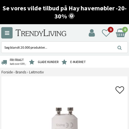
Se vores vilde tilbud på Hay havemøbler -20-
30% 🌞
0
0
FRI FRAGT
GLADE KUNDER
E-MÆRKET
køb over 699,-
Forside
›
Brands
›
Leitmotiv