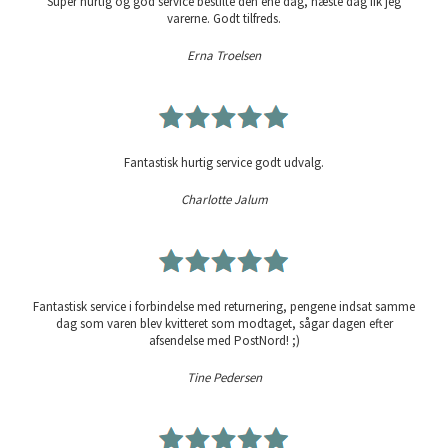
Super hurtig og god service bestilte den ene dag, næste dag fik jeg
varerne. Godt tilfreds.
Erna Troelsen
Fantastisk hurtig service godt udvalg.
Charlotte Jalum
Fantastisk service i forbindelse med returnering, pengene indsat samme
dag som varen blev kvitteret som modtaget, sågar dagen efter
afsendelse med PostNord! ;)
Tine Pedersen