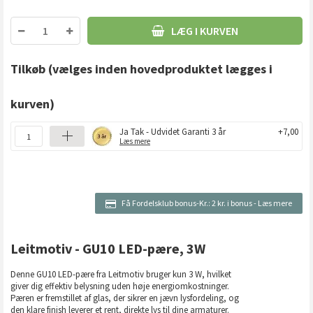
LÆG I KURVEN
Tilkøb
(vælges inden hovedproduktet lægges i
kurven)
Ja Tak - Udvidet Garanti 3 år
+7,00
Læs mere
Få Fordelsklub bonus-Kr.:
2 kr. i bonus
-
Læs mere
Leitmotiv - GU10 LED-pære, 3W
Denne GU10 LED-pære fra Leitmotiv bruger kun 3 W, hvilket
giver dig effektiv belysning uden høje energiomkostninger.
Pæren er fremstillet af glas, der sikrer en jævn lysfordeling, og
den klare finish leverer et rent, direkte lys til dine armaturer.