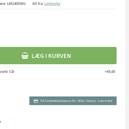
are:
LM2405WG
Alt fra:
Leitmotiv
LÆG I KURVEN
ranti 3 år
+69,00
Få Fordelsklub bonus-Kr.:
56 kr. i bonus
-
Læs mere