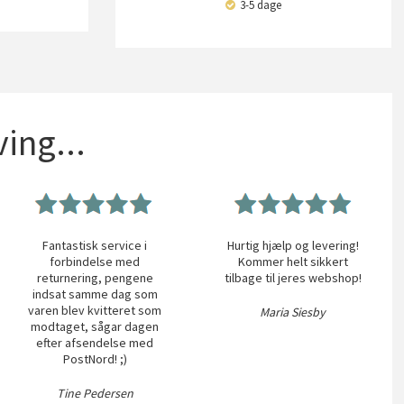
3-5 dage
ing...
Fantastisk service i
Hurtig hjælp og levering!
forbindelse med
Kommer helt sikkert
returnering, pengene
tilbage til jeres webshop!
indsat samme dag som
varen blev kvitteret som
Maria Siesby
modtaget, sågar dagen
efter afsendelse med
PostNord! ;)
Tine Pedersen