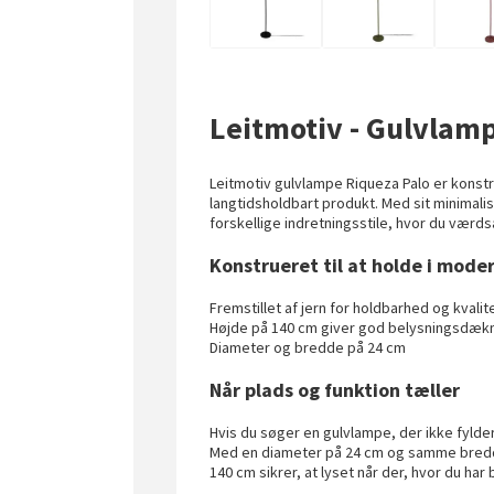
Leitmotiv - Gulvlam
Leitmotiv gulvlampe Riqueza Palo er konstru
langtidsholdbart produkt. Med sit minimali
forskellige indretningsstile, hvor du værds
Konstrueret til at holde i mode
Fremstillet af jern for holdbarhed og kvalit
Højde på 140 cm giver god belysningsdæk
Diameter og bredde på 24 cm
Når plads og funktion tæller
Hvis du søger en gulvlampe, der ikke fylde
Med en diameter på 24 cm og samme bredd
140 cm sikrer, at lyset når der, hvor du har b