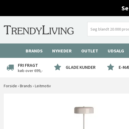
Se
BRANDS
NYHEDER
OUTLET
UDSALG
FRI FRAGT
GLADE KUNDER
E-M
køb over 699,-
Forside
›
Brands
›
Leitmotiv