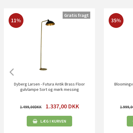
Gratis fragt
11%
35%
Dyberg Larsen - Futura Antik Brass Floor
Bloomingvi
gulvlampe Sort og mørk messing
1.337,00
DKK
1.499,00
1.999,0
LÆG I KURVEN