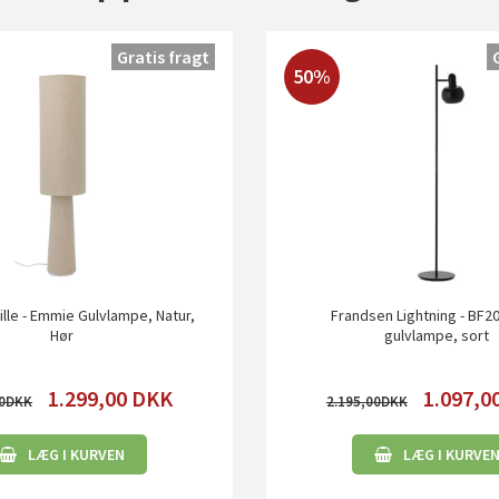
Gratis fragt
50%
lle - Emmie Gulvlampe, Natur,
Frandsen Lightning - BF20
Hør
gulvlampe, sort
1.299,00
DKK
1.097,0
0
2.195,00
LÆG I KURVEN
LÆG I KURVE