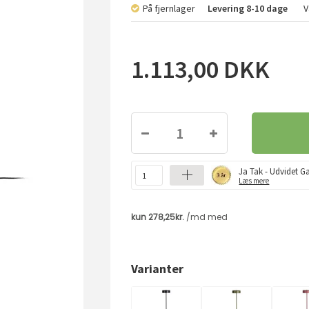
På fjernlager
Levering
8-10 dage
V
1.113,00
DKK
Ja Tak - Udvidet Ga
Læs mere
Varianter