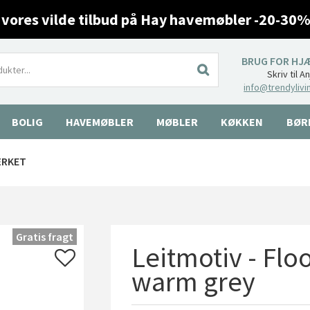
 vores vilde tilbud på Hay havemøbler -20-30%
BRUG FOR HJ
Skriv til A
info@trendylivi
BOLIG
HAVEMØBLER
MØBLER
KØKKEN
BØR
ÆRKET
Gratis fragt
Leitmotiv - Flo
warm grey