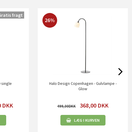
Gratis fragt
26%
 single
Halo Design Copenhagen - Gulvlampe -
Glow
0
DKK
368,00
DKK
499,00
N
LÆG I KURVEN