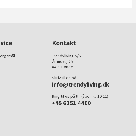
vice
Kontakt
pørgsmål
Trendyliving A/S
Århusvej 25
8410 Rønde
Skriv til os på
info@trendyliving.dk
Ring til os på tlf. (åben kl. 10-11)
+45 6151 4400