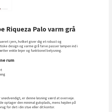
pe Riqueza Palo varm grå
eret i jern, hvilket giver dig et robust og
stiske design og varme grå farve passer lampen ind i
ætter enkle linjer og funktionel belysning.
rne rum
et
ning
r unødvendigt, er denne løsning værd at overveje.
e optager den minimal gulvplads, mens højden på
rug for det i din stue eller dit kontor.