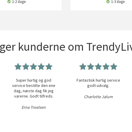
1-2 dage
1-3 dage
iger kunderne om TrendyLiv
Super hurtig og god
Fantastisk hurtig service
service bestilte den ene
godt udvalg.
dag, næste dag fik jeg
varerne. Godt tilfreds.
Charlotte Jalum
Erna Troelsen