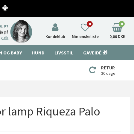
 🌞
0
0
ÆLP?
nja på
Kundeklub
Min ønskeliste
0,00 DKK
ng.dk
N OG BABY
HUND
LIVSSTIL
GAVEIDÉ 🎁
RETUR
30 dage
or lamp Riqueza Palo