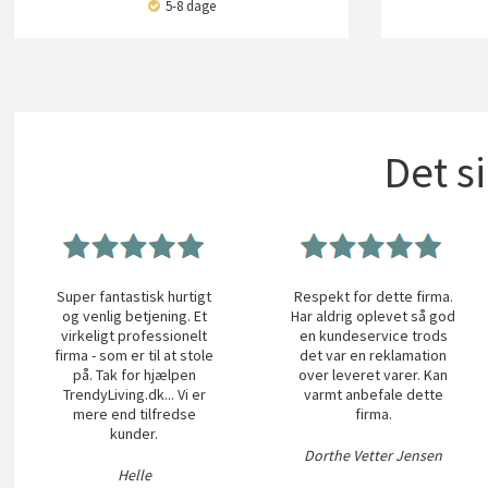
5-8 dage
Det s
Super fantastisk hurtigt
Respekt for dette firma.
og venlig betjening. Et
Har aldrig oplevet så god
virkeligt professionelt
en kundeservice trods
firma - som er til at stole
det var en reklamation
på. Tak for hjælpen
over leveret varer. Kan
TrendyLiving.dk... Vi er
varmt anbefale dette
mere end tilfredse
firma.
kunder.
Dorthe Vetter Jensen
Helle