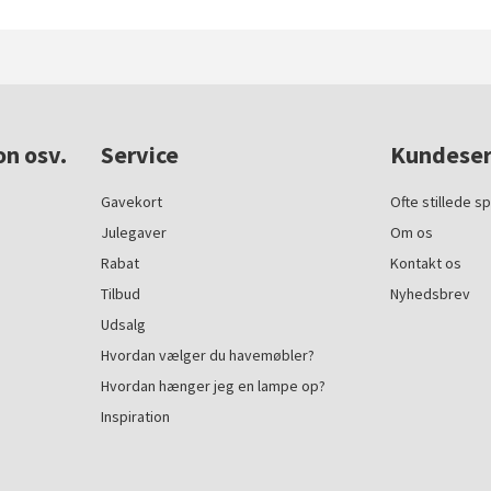
on osv.
Service
Kundeser
Gavekort
Ofte stillede s
Julegaver
Om os
Rabat
Kontakt os
Tilbud
Nyhedsbrev
Udsalg
Hvordan vælger du havemøbler?
Hvordan hænger jeg en lampe op?
Inspiration