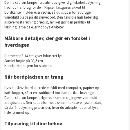
Denne clip-on lampe fra Leitmotiv giver dig fleksibel belysning,
hvor du har brug for den. Klipsen fastgøres sikkert til
bordkanter, hylder eller reoler, så du slipper for at bruge
værdifuld plads på dit skrivebord. Den fleksible hals lader dig
justere lysets retning præcist, hvilket gør den praktisk til
læsning, arbejde eller hobbyaktiviteter.
Målbare detaljer, der gør en forskel i
hverdagen
Diameter på 14 cm giver fokuseret lys
Samlet højde på 33,5 cm
Konstruktion i jern for stabilitet
Når bordpladsen er trang
Hvis dit skrivebord allerede er fyldt med computer, papirer og
kaffekopper, så er en traditionel bordlampe ikke løsningen.
Denne clip-on lampe fastgøres i kanten og frigiver værdifuld
arbejdsplads. Den kuppelformede skærm fokuserer lyset nedad,
så du får belysning præcis der, hvor du arbejder, uden at lyse
hele rummet op.
Tilpasning til dine behov