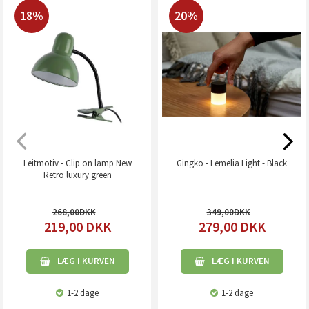
18%
20%
Leitmotiv - Clip on lamp New
Gingko - Lemelia Light - Black
Retro luxury green
268,00
349,00
219,00
DKK
279,00
DKK
LÆG I KURVEN
LÆG I KURVEN
1-2 dage
1-2 dage