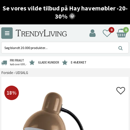
Se vores vilde tilbud på Hay havemøbler -20-
30% 🌞
0
0
FRI FRAGT
GLADE KUNDER
E-MÆRKET
køb over 699,-
Forside
›
UDSALG
18%