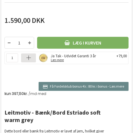
1.590,00
DKK
LÆG I KURVEN
Ja Tak - Udvidet Garanti 3 år
+79,00
Læs mere
Få Fordelsklub bonus-Kr.:
80 kr. i bonus
-
Læs mere
Leitmotiv - Bænk/Bord Estriado soft
warm grey
Dette bord eller bænk fra Leitmotiv er lavet af jern, hvilket giver