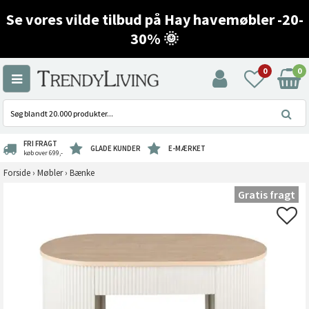
Se vores vilde tilbud på Hay havemøbler -20-
30% 🌞
0
0
FRI FRAGT
GLADE KUNDER
E-MÆRKET
køb over 699,-
Forside
›
Møbler
›
Bænke
Gratis fragt