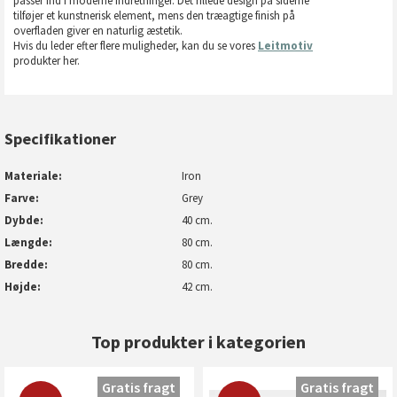
passer ind i moderne indretninger. Det rillede design på siderne
tilføjer et kunstnerisk element, mens den træagtige finish på
overfladen giver en naturlig æstetik.
Hvis du leder efter flere muligheder, kan du se vores
Leitmotiv
produkter her.
Specifikationer
Materiale
Iron
Farve
Grey
Dybde
40 cm.
Længde
80 cm.
Bredde
80 cm.
Højde
42 cm.
Top produkter i kategorien
Gratis fragt
Gratis fragt