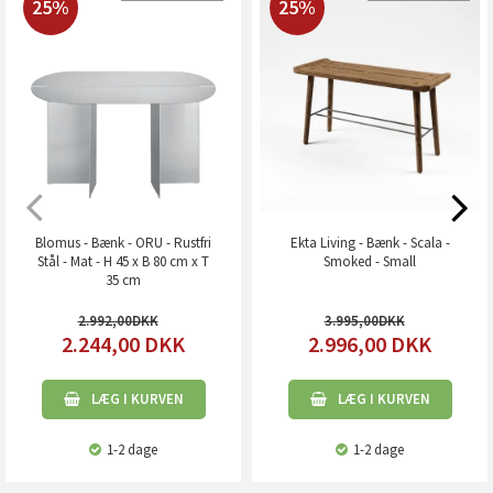
25%
25%
Blomus - Bænk - ORU - Rustfri
Ekta Living - Bænk - Scala -
Stål - Mat - H 45 x B 80 cm x T
Smoked - Small
35 cm
2.992,00
3.995,00
2.244,00
DKK
2.996,00
DKK
LÆG I KURVEN
LÆG I KURVEN
1-2 dage
1-2 dage