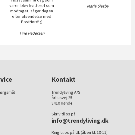
varen blev kvitteret som
Maria Siesby
modtaget, sågar dagen
efter afsendelse med
PostNord! ;)
Tine Pedersen
vice
Kontakt
pørgsmål
Trendyliving A/S
Århusvej 25
8410 Rønde
Skriv til os på
info@trendyliving.dk
Ring til os på tlf. (åben kl. 10-11)