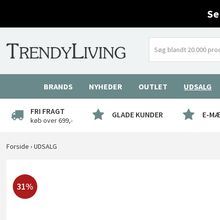
Se
BRANDS
NYHEDER
OUTLET
UDSALG
FRI FRAGT
GLADE KUNDER
E-M
køb over 699,-
Forside
›
UDSALG
31%