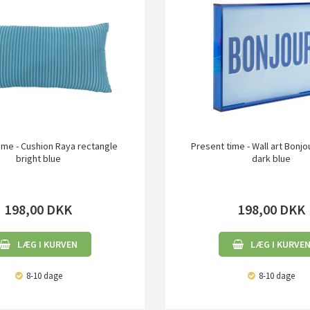
ime - Cushion Raya rectangle
Present time - Wall art Bonj
bright blue
dark blue
198,00
DKK
198,00
DKK
LÆG I KURVEN
LÆG I KURVE
8-10 dage
8-10 dage