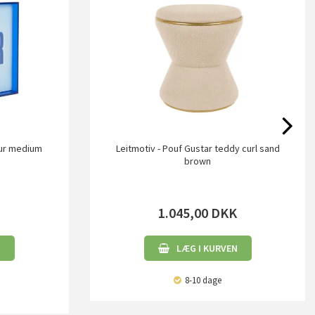
our medium
Leitmotiv - Pouf Gustar teddy curl sand
brown
1.045,00
DKK
N
LÆG I KURVEN
8-10 dage