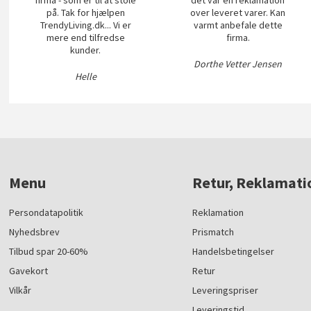
på. Tak for hjælpen
over leveret varer. Kan
TrendyLiving.dk... Vi er
varmt anbefale dette
mere end tilfredse
firma.
kunder.
Dorthe Vetter Jensen
Helle
Menu
Retur, Reklamati
Persondatapolitik
Reklamation
Nyhedsbrev
Prismatch
Tilbud spar 20-60%
Handelsbetingelser
Gavekort
Retur
Vilkår
Leveringspriser
Leveringstid