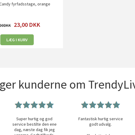
- Candy fyrfadsstage, orange
23,00
DKK
00
LÆG I KURV
iger kunderne om TrendyLiv
Super hurtig og god
Fantastisk hurtig service
service bestilte den ene
godt udvalg.
dag, næste dag fik jeg
varerne. Godt tilfreds.