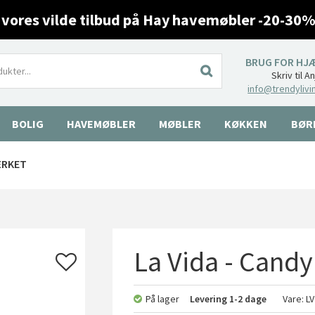
 vores vilde tilbud på Hay havemøbler -20-30%
BRUG FOR HJ
Skriv til A
info@trendylivi
BOLIG
HAVEMØBLER
MØBLER
KØKKEN
BØR
ÆRKET
La Vida - Candy
På lager
Levering
1-2 dage
Vare:
L