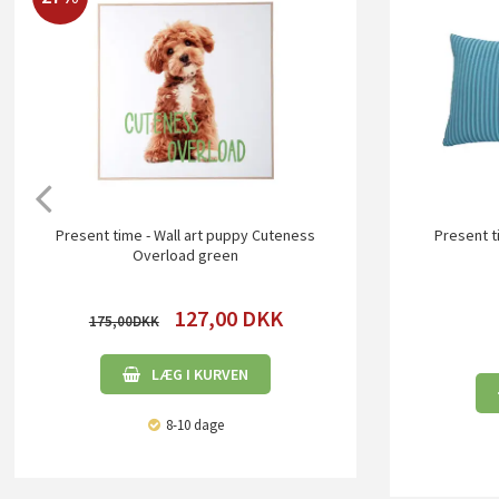
Present time - Wall art puppy Cuteness
Present t
Overload green
127,00
DKK
175,00
LÆG I KURVEN
8-10 dage