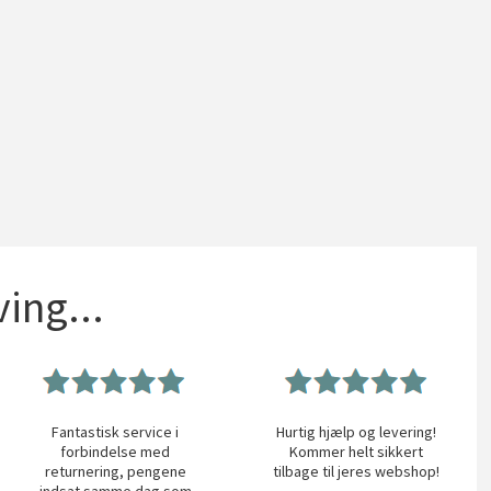
ing...
Fantastisk service i
Hurtig hjælp og levering!
forbindelse med
Kommer helt sikkert
returnering, pengene
tilbage til jeres webshop!
indsat samme dag som