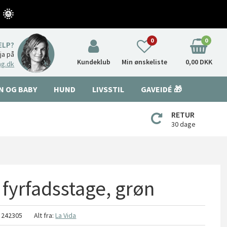
 🌞
0
0
ÆLP?
nja på
Kundeklub
Min ønskeliste
0,00 DKK
ng.dk
N OG BABY
HUND
LIVSSTIL
GAVEIDÉ 🎁
RETUR
30 dage
 fyrfadsstage, grøn
V 242305
Alt fra:
La Vida