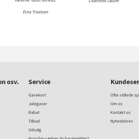
Charlotte Jalum
Erna Troelsen
on osv.
Service
Kundeser
Gavekort
Ofte stillede s
Julegaver
Om os
Rabat
Kontakt os
Tilbud
Nyhedsbrev
Udsalg
Hvordan vælger du havemøbler?