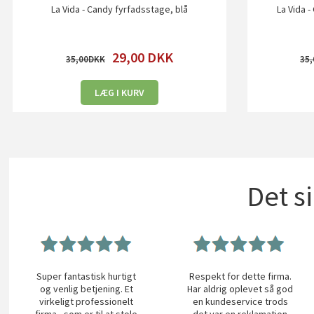
La Vida - Candy fyrfadsstage, blå
La Vida 
29,00
DKK
35,00
35,
LÆG I KURV
Det s
Super fantastisk hurtigt
Respekt for dette firma.
og venlig betjening. Et
Har aldrig oplevet så god
virkeligt professionelt
en kundeservice trods
firma - som er til at stole
det var en reklamation