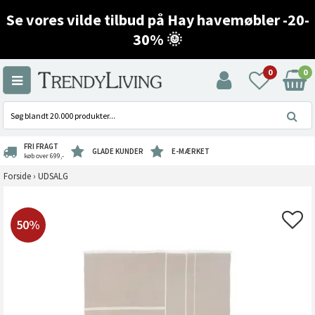
Se vores vilde tilbud på Hay havemøbler -20-
30% 🌞
0
0
FRI FRAGT
GLADE KUNDER
E-MÆRKET
køb over 699,-
Forside
›
UDSALG
50%