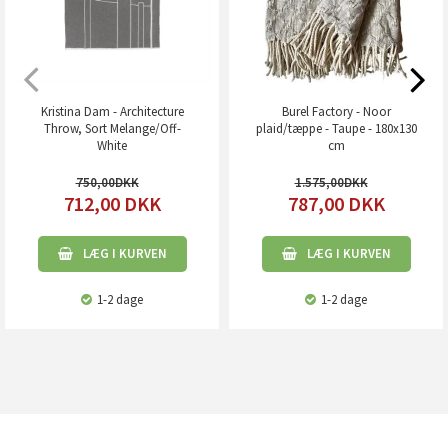
Kristina Dam - Architecture
Burel Factory - Noor
Throw, Sort Melange/Off-
plaid/tæppe - Taupe - 180x130
White
cm
750,00
1.575,00
712,00
DKK
787,00
DKK
LÆG I KURVEN
LÆG I KURVEN
1-2 dage
1-2 dage