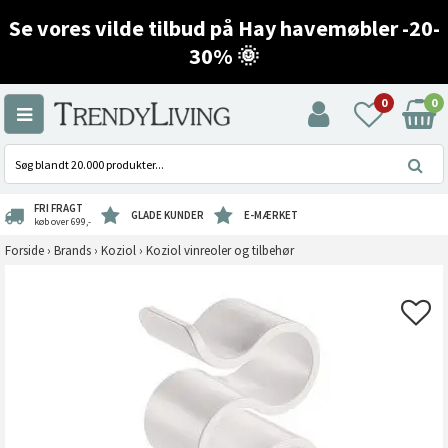
Se vores vilde tilbud på Hay havemøbler -20-
30% 🌞
0
0
FRI FRAGT
GLADE KUNDER
E-MÆRKET
køb over 699,-
Forside
›
Brands
›
Koziol
›
Koziol vinreoler og tilbehør