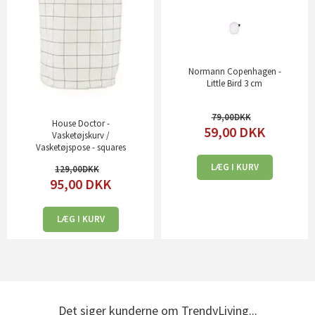
Normann Copenhagen -
Little Bird 3 cm
79,00
House Doctor -
59,00
DKK
Vasketøjskurv /
Vasketøjspose - squares
LÆG I KURV
129,00
95,00
DKK
LÆG I KURV
Det siger kunderne om TrendyLiving...