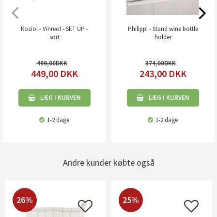
Koziol - Vinreol - SET UP -
Philippi - Stand wine bottle
sort
holder
499,00
374,00
449,00
DKK
243,00
DKK
LÆG I KURVEN
LÆG I KURVEN
1-2 dage
1-2 dage
Andre kunder købte også
26%
25%