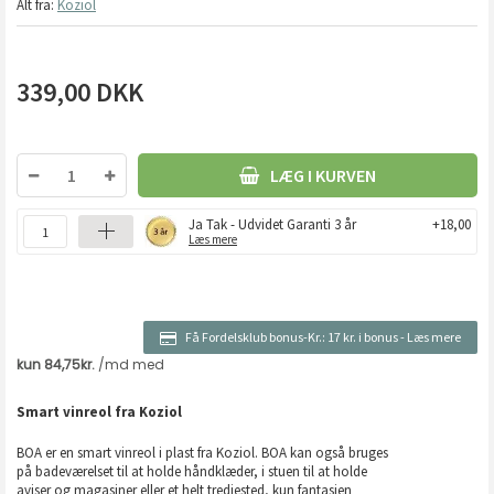
Alt fra:
Koziol
339,00
DKK
LÆG I KURVEN
Ja Tak - Udvidet Garanti 3 år
+18,00
Læs mere
Få Fordelsklub bonus-Kr.:
17 kr. i bonus
-
Læs mere
Smart vinreol fra Koziol
BOA er en smart vinreol i plast fra Koziol. BOA kan også bruges
på badeværelset til at holde håndklæder, i stuen til at holde
aviser og magasiner eller et helt tredjested, kun fantasien