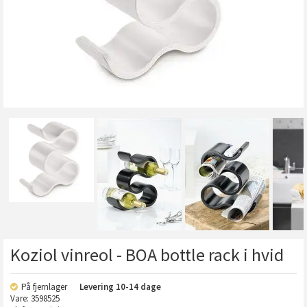
Koziol vinreol - BOA bottle rack i hvid
På fjernlager
Levering
10-14 dage
Vare:
3598525