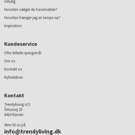
Udsalg
Hvordan vælger du havemøbler?
Hvordan hænger jeg en lampe op?
Inspiration
Kundeservice
Ofte stillede spørgsmål
Om os
Kontakt os
Nyhedsbrev
Kontakt
Trendyliving A/S
Århusvej 25
8410 Rønde
Skriv til os på
info@trendyliving.dk