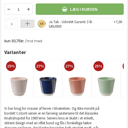
LÆG I KURVEN
Ja Tak - Udvidet Garanti 3 år
+7,00
Læs mere
Varianter
15%
27%
27%
25%
2
Vi har brug for masser af farver i tilværelsen. Og ikke mindst på
bordet! Colorit-serien er en farverig søsterserie til det klassiske
Knabstrupstel fra 1960’erne. Seriens krus er skabt i et enkelt,
stilrent design med en riflet bund og fås i forskellige lækre
glasurer og farver, der klæder hinanden helt utroligt godt, når