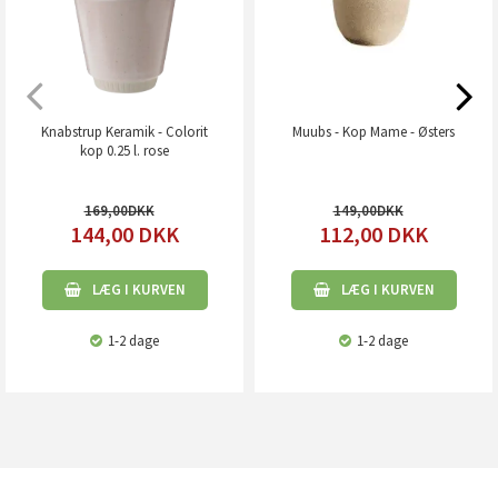
Knabstrup Keramik - Colorit
Muubs - Kop Mame - Østers
kop 0.25 l. rose
169,00
149,00
144,00
DKK
112,00
DKK
LÆG I KURVEN
LÆG I KURVEN
1-2 dage
1-2 dage