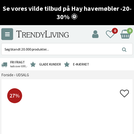
Se vores vilde tilbud på Hay havemøbler -20-
30% 🌞
0
0
FRI FRAGT
GLADE KUNDER
E-MÆRKET
køb over 699,-
Forside
›
UDSALG
27%