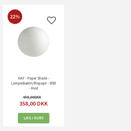
22%
HAY - Paper Shade -
Lampeskærm/Rispapir - Ø80
- Hvid
459,00
358,00
DKK
LÆG I KURV