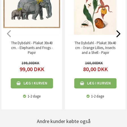
The Dybdahl - Plakat 30x40
The Dybdahl - Plakat 30x40
cm. - Elephants and Frogs -
cm - Orange Lillies, Insects
Papir
and a Shell - Papir
199,00
160,00
99,00
DKK
80,00
DKK
LÆG I KURVEN
LÆG I KURVEN
1-2 dage
1-2 dage
Andre kunder købte også