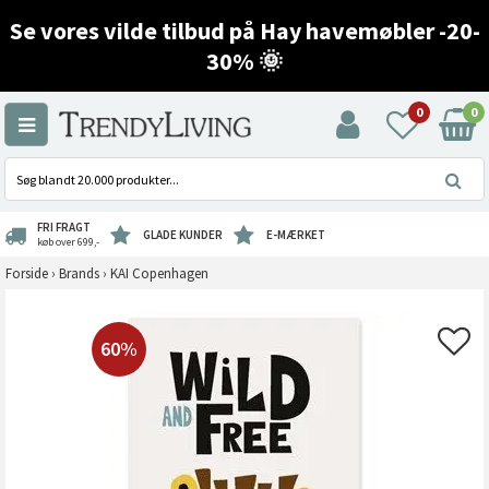
Se vores vilde tilbud på Hay havemøbler -20-
30% 🌞
0
0
FRI FRAGT
GLADE KUNDER
E-MÆRKET
køb over 699,-
Forside
›
Brands
›
KAI Copenhagen
60%