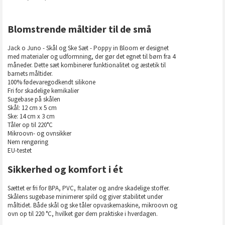
Blomstrende måltider til de små
Jack o Juno - Skål og Ske Sæt - Poppy in Bloom er designet
med materialer og udformning, der gør det egnet til børn fra 4
måneder. Dette sæt kombinerer funktionalitet og æstetik til
barnets måltider.
100% fødevaregodkendt silikone
Fri for skadelige kemikalier
Sugebase på skålen
Skål: 12 cm x 5 cm
Ske: 14 cm x 3 cm
Tåler op til 220°C
Mikroovn- og ovnsikker
Nem rengøring
EU-testet
Sikkerhed og komfort i ét
Sættet er fri for BPA, PVC, ftalater og andre skadelige stoffer.
Skålens sugebase minimerer spild og giver stabilitet under
måltidet. Både skål og ske tåler opvaskemaskine, mikroovn og
ovn op til 220 °C, hvilket gør dem praktiske i hverdagen.