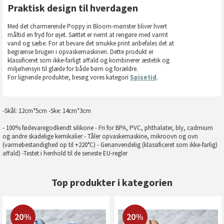
Praktisk design til hverdagen
Med det charmerende Poppy in Bloom-mønster bliver hvert
måltid en fryd for øjet. Sættet er nemt at rengøre med varmt
vand og sæbe. For at bevare det smukke print anbefales det at
begrænse brugen i opvaskemaskinen. Dette produkt er
klassificeret som ikke-farligt affald og kombinerer æstetik og
miljøhensyn til glæde for både børn og forældre.
For lignende produkter, besøg vores kategori
Spisetid
.
-Skål: 12cm*5cm -Ske: 14cm*3cm
- 100% fødevaregodkendt silikone - Fri for BPA, PVC, phthalater, bly, cadmium
og andre skadelige kemikalier - Tåler opvaskemaskine, mikroovn og ovn
(varmebestandighed op til +220°C) - Genanvendelig (klassificeret som ikke-farlig)
affald) -Testet i henhold til de seneste EU-regler
Top produkter i kategorien
20%
20%