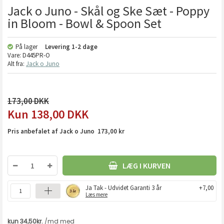
Jack o Juno - Skål og Ske Sæt - Poppy
in Bloom - Bowl & Spoon Set
På lager
Levering
1-2 dage
Vare:
D445PR-O
Alt fra:
Jack o Juno
173,00
138,00
DKK
Pris anbefalet af Jack o Juno 173,00 kr
LÆG I KURVEN
Ja Tak - Udvidet Garanti 3 år
+7,00
Læs mere