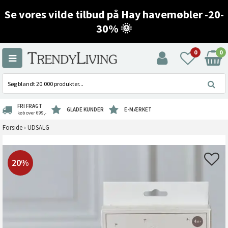
Se vores vilde tilbud på Hay havemøbler -20-
30% 🌞
0
0
FRI FRAGT
GLADE KUNDER
E-MÆRKET
køb over 699,-
Forside
›
UDSALG
20%