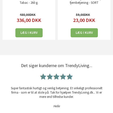
Tabac - 260 g.
fjernbetjening - SORT
480,00
59,00
336,00
DKK
23,00
DKK
LÆG I KURV
LÆG I KURV
Det siger kunderne om TrendyLiving...
Super fantastisk hurtigt og venlig betjening. Et virkeligt professionelt
firma - som er til at stole på. Tak for hjælpen TrendyLiving.dk... Vi er
mere end tilfredse kunder.
Helle