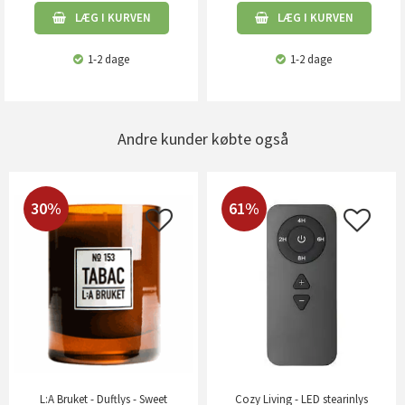
LÆG I KURVEN
LÆG I KURVEN
1-2 dage
1-2 dage
Andre kunder købte også
30%
61%
L:A Bruket - Duftlys - Sweet
Cozy Living - LED stearinlys