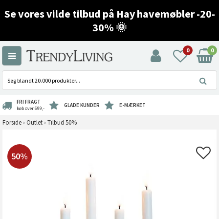
Se vores vilde tilbud på Hay havemøbler -20-
30% 🌞
0
0
FRI FRAGT
GLADE KUNDER
E-MÆRKET
køb over 699,-
Forside
›
Outlet
›
Tilbud 50%
50%