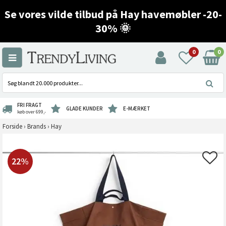
Se vores vilde tilbud på Hay havemøbler -20-
30% 🌞
0
0
FRI FRAGT
GLADE KUNDER
E-MÆRKET
køb over 699,-
Forside
›
Brands
›
Hay
22%