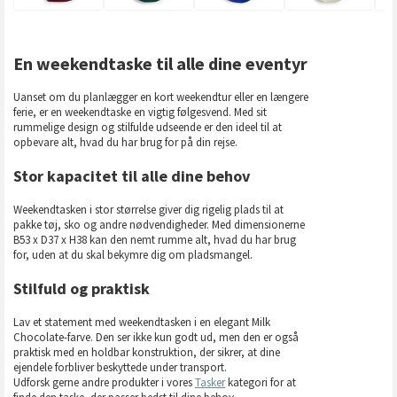
En weekendtaske til alle dine eventyr
Uanset om du planlægger en kort weekendtur eller en længere
ferie, er en weekendtaske en vigtig følgesvend. Med sit
rummelige design og stilfulde udseende er den ideel til at
opbevare alt, hvad du har brug for på din rejse.
Stor kapacitet til alle dine behov
Weekendtasken i stor størrelse giver dig rigelig plads til at
pakke tøj, sko og andre nødvendigheder. Med dimensionerne
B53 x D37 x H38 kan den nemt rumme alt, hvad du har brug
for, uden at du skal bekymre dig om pladsmangel.
Stilfuld og praktisk
Lav et statement med weekendtasken i en elegant Milk
Chocolate-farve. Den ser ikke kun godt ud, men den er også
praktisk med en holdbar konstruktion, der sikrer, at dine
ejendele forbliver beskyttede under transport.
Udforsk gerne andre produkter i vores
Tasker
kategori for at