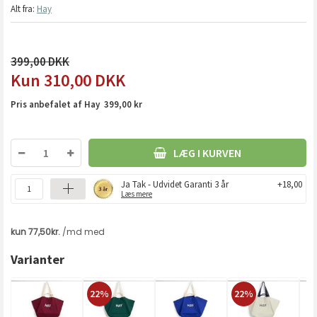
Alt fra:
Hay
399,00
310,00
DKK
Pris anbefalet af Hay 399,00 kr
LÆG I KURVEN
Ja Tak - Udvidet Garanti 3 år
+18,00
Læs mere
Varianter
22%
22%