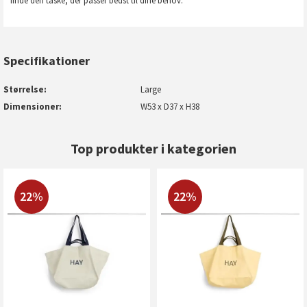
finde den taske, der passer bedst til dine behov.
Specifikationer
Størrelse
Large
Dimensioner
W53 x D37 x H38
Top produkter i kategorien
22%
22%