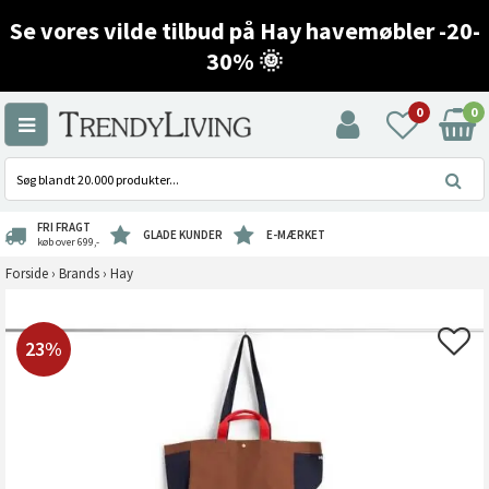
Se vores vilde tilbud på Hay havemøbler -20-
30% 🌞
0
0
FRI FRAGT
GLADE KUNDER
E-MÆRKET
køb over 699,-
Forside
›
Brands
›
Hay
23%