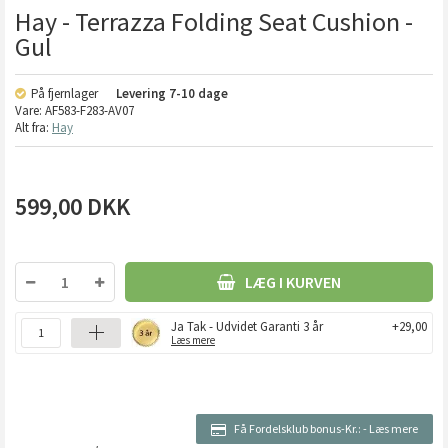
Hay - Terrazza Folding Seat Cushion -
Gul
På fjernlager
Levering
7-10 dage
Vare:
AF583-F283-AV07
Alt fra:
Hay
599,00
DKK
LÆG I KURVEN
Ja Tak - Udvidet Garanti 3 år
+29,00
Læs mere
Få Fordelsklub bonus-Kr.:
-
Læs mere