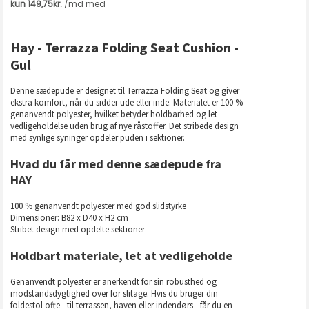
Hay - Terrazza Folding Seat Cushion -
Gul
Denne sædepude er designet til Terrazza Folding Seat og giver
ekstra komfort, når du sidder ude eller inde. Materialet er 100 %
genanvendt polyester, hvilket betyder holdbarhed og let
vedligeholdelse uden brug af nye råstoffer. Det stribede design
med synlige syninger opdeler puden i sektioner.
Hvad du får med denne sædepude fra
HAY
100 % genanvendt polyester med god slidstyrke
Dimensioner: B82 x D40 x H2 cm
Stribet design med opdelte sektioner
Holdbart materiale, let at vedligeholde
Genanvendt polyester er anerkendt for sin robusthed og
modstandsdygtighed over for slitage. Hvis du bruger din
foldestol ofte - til terrassen, haven eller indendørs - får du en