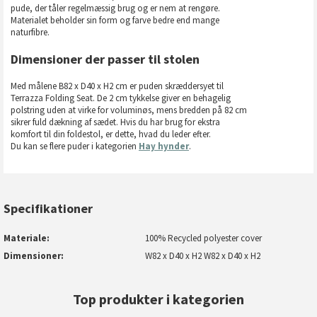
pude, der tåler regelmæssig brug og er nem at rengøre.
Materialet beholder sin form og farve bedre end mange
naturfibre.
Dimensioner der passer til stolen
Med målene B82 x D40 x H2 cm er puden skræddersyet til
Terrazza Folding Seat. De 2 cm tykkelse giver en behagelig
polstring uden at virke for voluminøs, mens bredden på 82 cm
sikrer fuld dækning af sædet. Hvis du har brug for ekstra
komfort til din foldestol, er dette, hvad du leder efter.
Du kan se flere puder i kategorien
Hay hynder
.
Specifikationer
Materiale
100% Recycled polyester cover
Dimensioner
W82 x D40 x H2 W82 x D40 x H2
Top produkter i kategorien