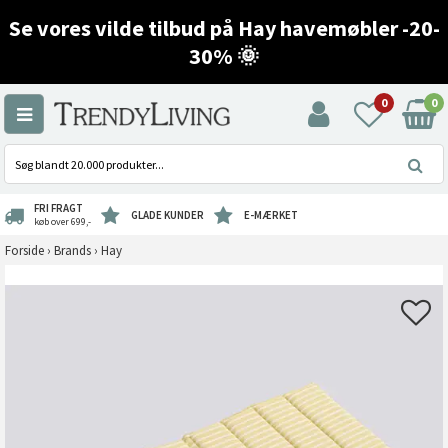
Se vores vilde tilbud på Hay havemøbler -20-
30% 🌞
0
0
FRI FRAGT
GLADE KUNDER
E-MÆRKET
køb over 699,-
Forside
›
Brands
›
Hay