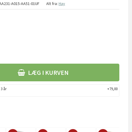
AA231-A015-AA51-01UF
Alt fra:
Hay
LÆG I KURVEN
 3 år
+79,00