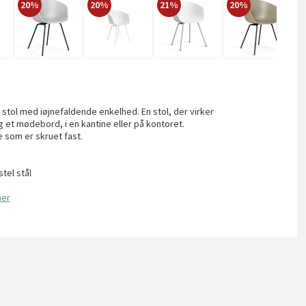
20%
20%
21%
20%
2
 stol med iøjnefaldende enkelhed. En stol, der virker
 et mødebord, i en kantine eller på kontoret.
 som er skruet fast.
tel stål
her