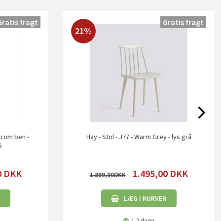
Gratis fragt
Gratis fragt
21%
krom ben -
Hay - Stol - J77 - Warm Grey - lys grå
6
0
DKK
1.495,00
DKK
1.899,00
N
LÆG I KURVEN
1-2 dage