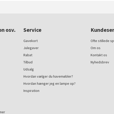
on osv.
Service
Kundeser
Gavekort
Ofte stillede s
Julegaver
Om os
Rabat
Kontakt os
Tilbud
Nyhedsbrev
Udsalg
Hvordan vælger du havemøbler?
Hvordan hænger jeg en lampe op?
Inspiration
mmer