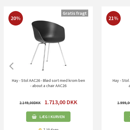
Gratis fragt
20%
21%
Hay - Stol AAC26 - Blød sort med krom ben
Hay - Stol
- about a chair AAC26
1.713,00
DKK
2.149,00
1.999,0
LÆG I KURVEN
7-10 dage