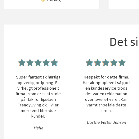
Det s
Super fantastisk hurtigt
Respekt for dette firma.
og venlig betjening. Et
Har aldrig oplevet så god
virkeligt professionelt
en kundeservice trods
firma - som er til at stole
det var en reklamation
på. Tak for hjælpen
over leveret varer. Kan
TrendyLiving.dk... Vi er
varmt anbefale dette
mere end tilfredse
firma.
kunder.
Dorthe Vetter Jensen
Helle