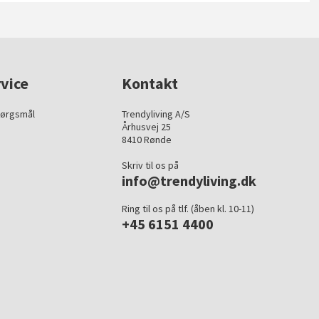
vice
Kontakt
pørgsmål
Trendyliving A/S
Århusvej 25
8410 Rønde
Skriv til os på
info@trendyliving.dk
Ring til os på tlf. (åben kl. 10-11)
+45 6151 4400