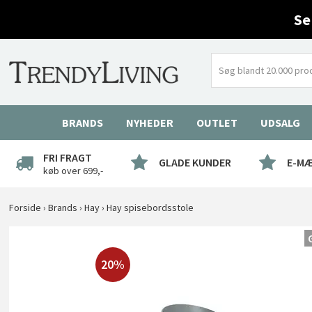
Se
BRANDS
NYHEDER
OUTLET
UDSALG
FRI FRAGT
GLADE KUNDER
E-M
køb over 699,-
Forside
›
Brands
›
Hay
›
Hay spisebordsstole
20%