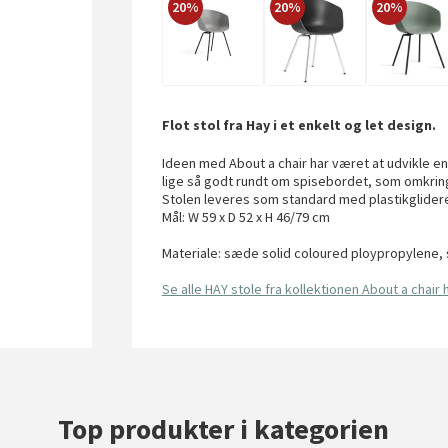
20%
20%
20%
Flot stol fra Hay i et enkelt og let design.
Ideen med About a chair har været at udvikle en
lige så godt rundt om spisebordet, som omkring
Stolen leveres som standard med plastikglidere
Mål: W 59 x D 52 x H 46/79 cm
Materiale: sæde solid coloured ploypropylene, s
Se alle HAY stole fra kollektionen About a chair 
Top produkter i kategorien