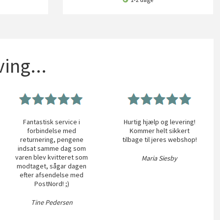
ing...
Fantastisk service i
Hurtig hjælp og levering!
forbindelse med
Kommer helt sikkert
returnering, pengene
tilbage til jeres webshop!
indsat samme dag som
varen blev kvitteret som
Maria Siesby
modtaget, sågar dagen
efter afsendelse med
PostNord! ;)
Tine Pedersen