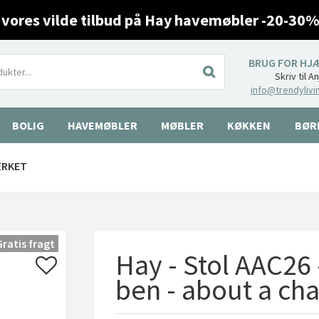
 vores vilde tilbud på Hay havemøbler -20-30%
BRUG FOR HJ
Skriv til A
info@trendylivi
BOLIG
HAVEMØBLER
MØBLER
KØKKEN
BØR
ÆRKET
Gratis fragt
Hay - Stol AAC26
ben - about a ch