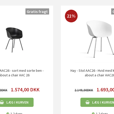
Gratis fragt
21%
 AAC26 - sort med sorte ben -
Hay - Stol AAC26 - Hvid med 
about a chair AAC 26
about a chair AAC2
1.574,00
DKK
1.693,0
0
2.149,00
LÆG I KURVEN
LÆG I KURVE
1-2 dage
1-2 dage