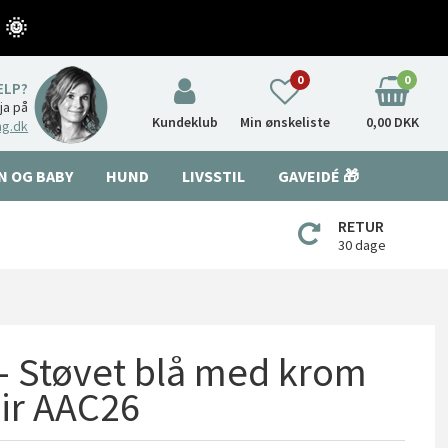
 🌞
0
0
ÆLP?
nja på
Kundeklub
Min ønskeliste
0,00 DKK
ng.dk
N OG BABY
HUND
LIVSSTIL
GAVEIDÉ 🎁
RETUR
30 dage
 - Støvet blå med krom
air AAC26