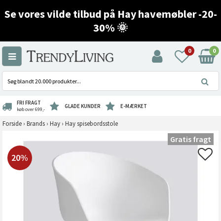
Se vores vilde tilbud på Hay havemøbler -20-
30% 🌞
0
0
FRI FRAGT
GLADE KUNDER
E-MÆRKET
køb over 699,-
Forside
›
Brands
›
Hay
›
Hay spisebordsstole
Gratis fragt
20%