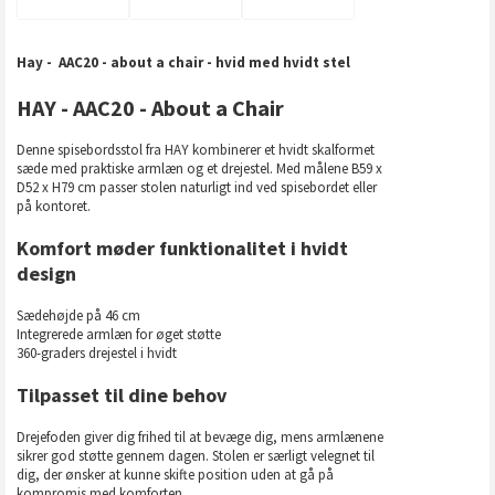
Hay - AAC20 - about a chair - hvid med hvidt stel
HAY - AAC20 - About a Chair
Denne spisebordsstol fra HAY kombinerer et hvidt skalformet
sæde med praktiske armlæn og et drejestel. Med målene B59 x
D52 x H79 cm passer stolen naturligt ind ved spisebordet eller
på kontoret.
Komfort møder funktionalitet i hvidt
design
Sædehøjde på 46 cm
Integrerede armlæn for øget støtte
360-graders drejestel i hvidt
Tilpasset til dine behov
Drejefoden giver dig frihed til at bevæge dig, mens armlænene
sikrer god støtte gennem dagen. Stolen er særligt velegnet til
dig, der ønsker at kunne skifte position uden at gå på
kompromis med komforten.