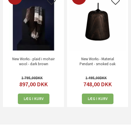
New Works - plaid i mohair
New Works - Material
wool - dark brown
Pendant - smoked oak
1.795,00
1.495,00
897,00
DKK
748,00
DKK
LÆG I KURV
LÆG I KURV