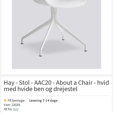
Hay - Stol - AAC20 - About a Chair - hvid
med hvide ben og drejestel
På fjernlager
Levering
7-14 dage
Vare:
220201
Alt fra:
Hay