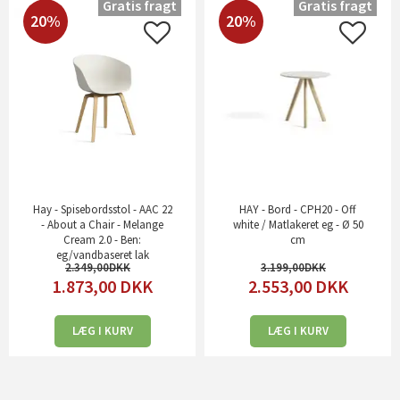
Gratis fragt
Gratis fragt
20%
20%
Hay - Spisebordsstol - AAC 22
HAY - Bord - CPH20 - Off
- About a Chair - Melange
white / Matlakeret eg - Ø 50
Cream 2.0 - Ben:
cm
eg/vandbaseret lak
2.349,00
3.199,00
1.873,00
DKK
2.553,00
DKK
LÆG I KURV
LÆG I KURV