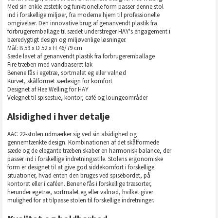
Med sin enkle æstetik og funktionelle form passer denne stol
ind i forskellige miljøer, fra moderne hjem til professionelle
omgivelser. Den innovative brug af genanvendt plastik fra
forbrugeremballage til sædet understreger HAY's engagement i
bæredygtigt design og miljøvenlige løsninger.
Mål: B 59 x D 52 x H 46/79 cm
Sæde lavet af genanvendt plastik fra forbrugeremballage
Fire træben med vandbaseret lak
Benene fås i egetræ, sortmalet eg eller valnød
Kurvet, skålformet sædesign for komfort
Designet af Hee Welling for HAY
Velegnet til spisestue, kontor, café og loungeområder
Alsidighed i hver detalje
AAC 22-stolen udmærker sig ved sin alsidighed og
gennemtænkte design. Kombinationen af det skålformede
sæde og de elegante træben skaber en harmonisk balance, der
passer ind i forskellige indretningsstile. Stolens ergonomiske
form er designet til at give god siddekomfort i forskellige
situationer, hvad enten den bruges ved spisebordet, på
kontoret eller i caféen. Benene fås i forskellige træsorter,
herunder egetræ, sortmalet eg eller valnød, hvilket giver
mulighed for at tilpasse stolen til forskellige indretninger.