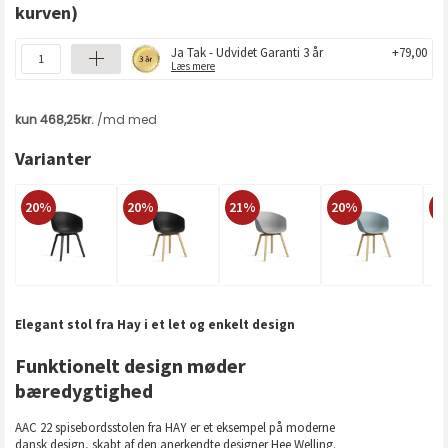
kurven)
Ja Tak - Udvidet Garanti 3 år
+79,00
Læs mere
Varianter
20%
20%
21%
20%
2
Elegant stol fra Hay i et let og enkelt design
Funktionelt design møder
bæredygtighed
AAC 22 spisebordsstolen fra HAY er et eksempel på moderne
dansk design, skabt af den anerkendte designer Hee Welling.