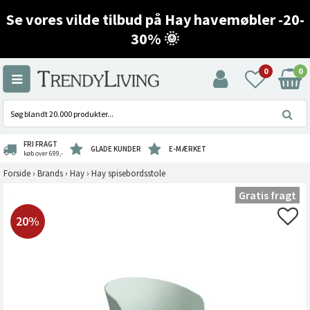
Se vores vilde tilbud på Hay havemøbler -20-
30% 🌞
0
0
FRI FRAGT
GLADE KUNDER
E-MÆRKET
køb over 699,-
Forside
›
Brands
›
Hay
›
Hay spisebordsstole
Gratis fragt
20%