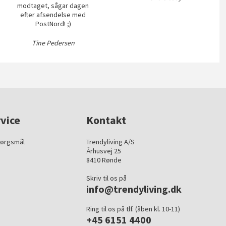
modtaget, sågar dagen
efter afsendelse med
PostNord! ;)
Tine Pedersen
vice
Kontakt
pørgsmål
Trendyliving A/S
Århusvej 25
8410 Rønde
Skriv til os på
info@trendyliving.dk
Ring til os på tlf. (åben kl. 10-11)
+45 6151 4400