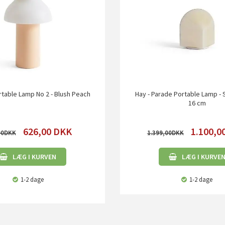
rtable Lamp No 2 - Blush Peach
Hay - Parade Portable Lamp - S
16 cm
626,00
DKK
1.100,0
00
1.399,00
LÆG I KURVEN
LÆG I KURVE
1-2 dage
1-2 dage