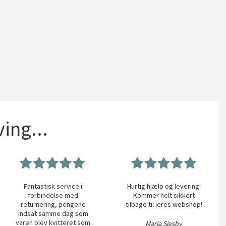
ing...
Fantastisk service i
Hurtig hjælp og levering!
forbindelse med
Kommer helt sikkert
returnering, pengene
tilbage til jeres webshop!
indsat samme dag som
varen blev kvitteret som
Maria Siesby