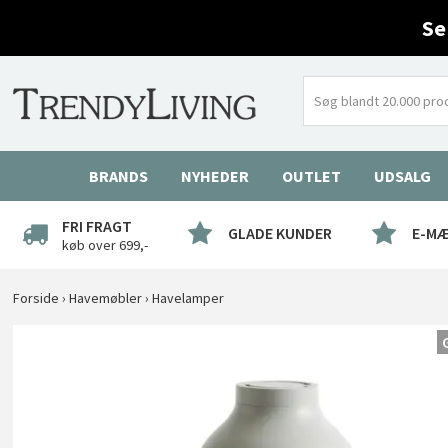
Se
BRANDS
NYHEDER
OUTLET
UDSALG
FRI FRAGT
GLADE KUNDER
E-M
køb over 699,-
Forside
›
Havemøbler
›
Havelamper