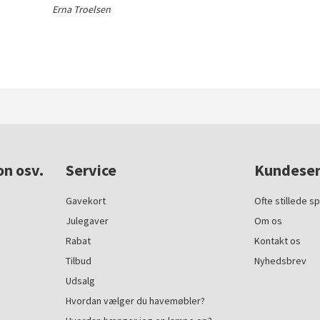
Erna Troelsen
on osv.
Service
Kundeser
Gavekort
Ofte stillede s
Julegaver
Om os
Rabat
Kontakt os
Tilbud
Nyhedsbrev
Udsalg
Hvordan vælger du havemøbler?