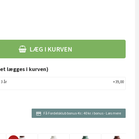
LÆG I KURVEN
et lægges i kurven)
 3 år
+39,00
Få Fordelsklub bonus-Kr.:
40 kr. i bonus
-
Læs mere