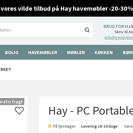
 vores vilde tilbud på Hay havemøbler -20-30%
BRUG FOR HJ
Skriv til A
info@trendylivi
BOLIG
HAVEMØBLER
MØBLER
KØKKEN
BØR
ÆRKET
Gratis fragt
Hay - PC Portabl
På fjernlager
Levering
10-14 dage
Vare