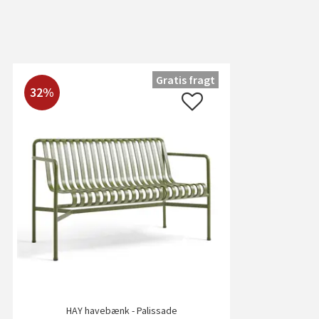
Gratis fragt
32%
HAY havebænk - Palissade