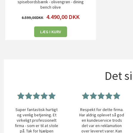
spisebordsbænk - olivengrøn - dining
bench olive
4.490,00
DKK
6.599,00
LÆG I KURV
Det s
Super fantastisk hurtigt
Respekt for dette firma.
og venlig betjening. Et
Har aldrig oplevet så god
virkeligt professionelt
en kundeservice trods
firma - som er til at stole
det var en reklamation
på. Tak for hjælpen
over leveret varer. Kan