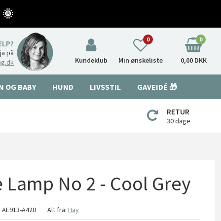
 🌞
0
0
ÆLP?
nja på
Kundeklub
Min ønskeliste
0,00 DKK
ng.dk
N OG BABY
HUND
LIVSSTIL
GAVEIDÉ 🎁
RETUR
30 dage
e Lamp No 2 - Cool Grey
:
AE913-A420
Alt fra:
Hay