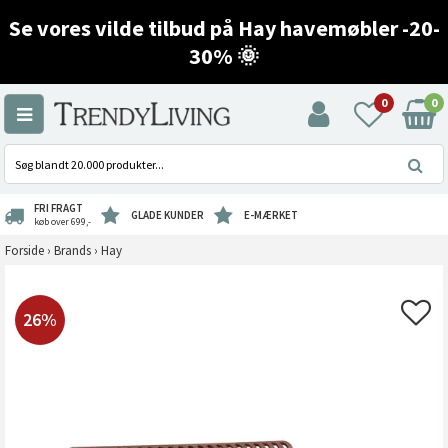
Se vores vilde tilbud på Hay havemøbler -20-
30% 🌞
0
0
FRI FRAGT
GLADE KUNDER
E-MÆRKET
køb over 699,-
Forside
›
Brands
›
Hay
26%