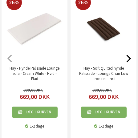
26%
26%
Hay - Hynde Palissade Lounge
Hay - Soft Quilted hynde
sofa - Cream White - Hvid -
Palissade - Lounge Chair Low
Flad
- Iron red - rød
899,00
899,00
669,00
DKK
669,00
DKK
LÆG I KURVEN
LÆG I KURVEN
1-2 dage
1-2 dage