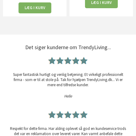
LÆG I KURV
LÆG I KURV
Det siger kunderne om TrendyLiving...
Super fantastisk hurtigt og venlig betjening. Et virkeligt professionelt
firma - som er til at stole på. Tak for hjælpen TrendyLiving.dk... Vi er
mere end tilfredse kunder.
Helle
Respekt for dette firma. Har aldrig oplevet så god en kundeservice trods
det var en reklamation over leveret varer. Kan varmt anbefale dette