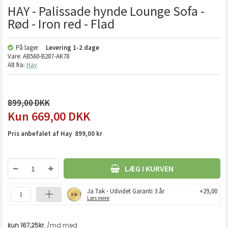
HAY - Palissade hynde Lounge Sofa -
Rød - Iron red - Flad
På lager
Levering
1-2 dage
Vare:
AB560-B287-AK78
Alt fra:
Hay
899,00
669,00
DKK
Pris anbefalet af Hay 899,00 kr
LÆG I KURVEN
Ja Tak - Udvidet Garanti 3 år
+29,00
Læs mere