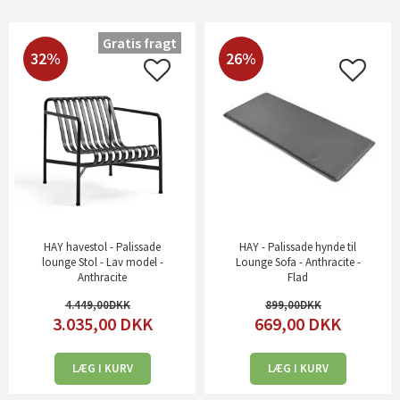
Gratis fragt
32%
26%
HAY havestol - Palissade
HAY - Palissade hynde til
lounge Stol - Lav model -
Lounge Sofa - Anthracite -
Anthracite
Flad
4.449,00
899,00
3.035,00
DKK
669,00
DKK
LÆG I KURV
LÆG I KURV