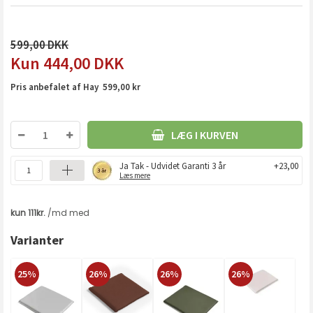
599,00
444,00
DKK
Pris anbefalet af Hay 599,00 kr
LÆG I KURVEN
Ja Tak - Udvidet Garanti 3 år
+23,00
Læs mere
Varianter
25%
26%
26%
26%