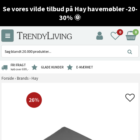
Se vores vilde tilbud på Hay havemøbler -20-
30% 🌞
0
0
FRI FRAGT
GLADE KUNDER
E-MÆRKET
køb over 699,-
Forside
›
Brands
›
Hay
26%