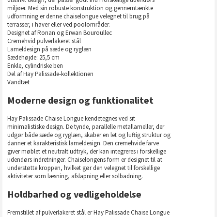
miljøer. Med sin robuste konstruktion og gennemtænkte
udformning er denne chaiselongue velegnet til brug på
terrasser, i haver eller ved poolområder.
Designet af Ronan og Erwan Bouroullec
Cremehvid pulverlakeret stål
Lameldesign på sæde og ryglæn
Sædehøjde: 25,5 cm
Enkle, cylindriske ben
Del af Hay Palissade-kollektionen
Vandtæt
Moderne design og funktionalitet
Hay Palissade Chaise Longue kendetegnes ved sit
minimalistiske design. De tynde, parallelle metallameller, der
udgør både sæde og ryglæn, skaber en let og luftig struktur og
danner et karakteristisk lameldesign. Den cremehvide farve
giver møblet et neutralt udtryk, der kan integreres i forskellige
udendørs indretninger. Chaiselongens form er designet til at
understøtte kroppen, hvilket gør den velegnet til forskellige
aktiviteter som læsning, afslapning eller solbadning.
Holdbarhed og vedligeholdelse
Fremstillet af pulverlakeret stål er Hay Palissade Chaise Longue