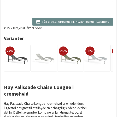
Få Fordelsklub bonus-Kr.:
402 kr. i bonus
-
Læs mere
Varianter
27%
26%
30%
2
Hay Palissade Chaise Longue i
cremehvid
Hay Palissade Chaise Longue i cremehvid er en udendørs
liggestol designet til at tilbyde en behagelig siddeoplevelse i
det fri. Dette havemøbel kombinerer funktionalitet og et
distinkt design, der passer godt ind i forskellige udendørs