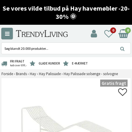
Se vores vilde tilbud på Hay havemøbler -20-
30% 🌞
0
0
FRI FRAGT
GLADE KUNDER
E-MÆRKET
køb over 699,-
Forside
›
Brands
›
Hay
›
Hay Palissade
›
Hay Palissade solsenge - solvogne
Gratis fragt