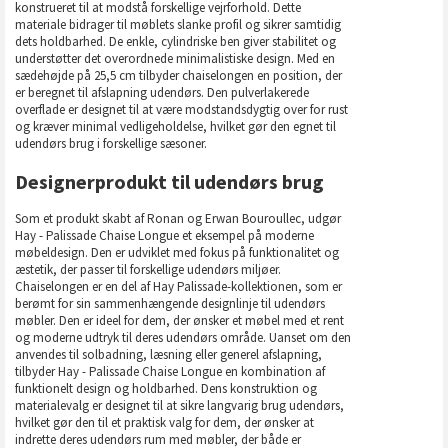
konstrueret til at modstå forskellige vejrforhold. Dette
materiale bidrager til møblets slanke profil og sikrer samtidig
dets holdbarhed. De enkle, cylindriske ben giver stabilitet og
understøtter det overordnede minimalistiske design. Med en
sædehøjde på 25,5 cm tilbyder chaiselongen en position, der
er beregnet til afslapning udendørs. Den pulverlakerede
overflade er designet til at være modstandsdygtig over for rust
og kræver minimal vedligeholdelse, hvilket gør den egnet til
udendørs brug i forskellige sæsoner.
Designerprodukt til udendørs brug
Som et produkt skabt af Ronan og Erwan Bouroullec, udgør
Hay - Palissade Chaise Longue et eksempel på moderne
møbeldesign. Den er udviklet med fokus på funktionalitet og
æstetik, der passer til forskellige udendørs miljøer.
Chaiselongen er en del af Hay Palissade-kollektionen, som er
berømt for sin sammenhængende designlinje til udendørs
møbler. Den er ideel for dem, der ønsker et møbel med et rent
og moderne udtryk til deres udendørs område. Uanset om den
anvendes til solbadning, læsning eller generel afslapning,
tilbyder Hay - Palissade Chaise Longue en kombination af
funktionelt design og holdbarhed. Dens konstruktion og
materialevalg er designet til at sikre langvarig brug udendørs,
hvilket gør den til et praktisk valg for dem, der ønsker at
indrette deres udendørs rum med møbler, der både er