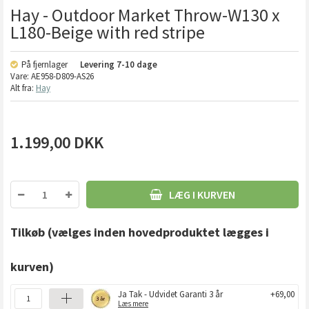
Hay - Outdoor Market Throw-W130 x
L180-Beige with red stripe
På fjernlager
Levering
7-10 dage
Vare:
AE958-D809-AS26
Alt fra:
Hay
1.199,00
DKK
LÆG I KURVEN
Tilkøb
(vælges inden hovedproduktet lægges i
kurven)
Ja Tak - Udvidet Garanti 3 år
+69,00
Læs mere