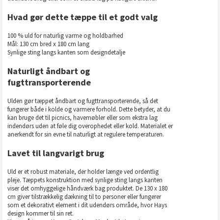
Hvad gør dette tæppe til et godt valg
100 % uld for naturlig varme og holdbarhed
Mål: 130 cm bred x 180 cm lang
Synlige sting langs kanten som designdetalje
Naturligt åndbart og
fugttransporterende
Ulden gør tæppet åndbart og fugttransporterende, så det
fungerer både i kolde og varmere forhold. Dette betyder, at du
kan bruge det til picnics, havemøbler eller som ekstra lag
indendørs uden at føle dig overophedet eller kold. Materialet er
anerkendt for sin evne til naturligt at regulere temperaturen.
Lavet til langvarigt brug
Uld er et robust materiale, der holder længe ved ordentlig
pleje. Tæppets konstruktion med synlige sting langs kanten
viser det omhyggelige håndværk bag produktet. De 130 x 180
cm giver tilstrækkelig dækning til to personer eller fungerer
som et dekorativt element i dit udendørs område, hvor Hays
design kommer til sin ret.