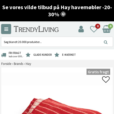
Se vores vilde tilbud på Hay havemøbler -20-
30% 🌞
0
0
FRI FRAGT
GLADE KUNDER
E-MÆRKET
køb over 699,-
Forside
›
Brands
›
Hay
Gratis fragt