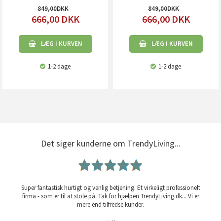
849,00
849,00
666,00
DKK
666,00
DKK
LÆG I KURVEN
LÆG I KURVEN
1-2 dage
1-2 dage
Det siger kunderne om TrendyLiving...
Super fantastisk hurtigt og venlig betjening. Et virkeligt professionelt
firma - som er til at stole på. Tak for hjælpen TrendyLiving.dk... Vi er
mere end tilfredse kunder.