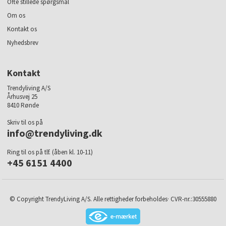
Ofte stillede spørgsmål
Om os
Kontakt os
Nyhedsbrev
Kontakt
Trendyliving A/S
Århusvej 25
8410 Rønde
Skriv til os på
info@trendyliving.dk
Ring til os på tlf. (åben kl. 10-11)
+45 6151 4400
© Copyright TrendyLiving A/S. Alle rettigheder forbeholdes· CVR-nr.:30555880