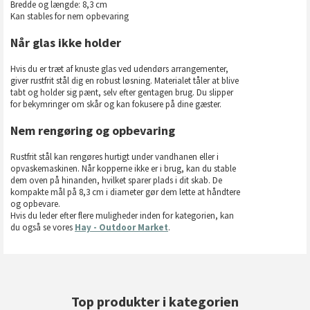
Bredde og længde: 8,3 cm
Kan stables for nem opbevaring
Når glas ikke holder
Hvis du er træt af knuste glas ved udendørs arrangementer,
giver rustfrit stål dig en robust løsning. Materialet tåler at blive
tabt og holder sig pænt, selv efter gentagen brug. Du slipper
for bekymringer om skår og kan fokusere på dine gæster.
Nem rengøring og opbevaring
Rustfrit stål kan rengøres hurtigt under vandhanen eller i
opvaskemaskinen. Når kopperne ikke er i brug, kan du stable
dem oven på hinanden, hvilket sparer plads i dit skab. De
kompakte mål på 8,3 cm i diameter gør dem lette at håndtere
og opbevare.
Hvis du leder efter flere muligheder inden for kategorien, kan
du også se vores
Hay - Outdoor Market
.
Top produkter i kategorien