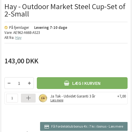
Hay - Outdoor Market Steel Cup-Set of
2-Small
På fjernlager
Levering
7-10 dage
Vare:
AE962-A668-AS23
Alt fra:
Hay
143,00
DKK
LÆG I KURVEN
Ja Tak - Udvidet Garanti 3 år
+7,00
Læs mere
Få Fordelsklub bonus-Kr.:
7 kr. i bonus
-
Læs mere