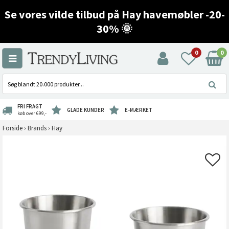
Se vores vilde tilbud på Hay havemøbler -20-
30% 🌞
0
0
FRI FRAGT
GLADE KUNDER
E-MÆRKET
køb over 699,-
Forside
›
Brands
›
Hay