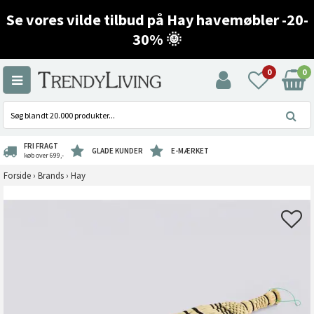
Se vores vilde tilbud på Hay havemøbler -20-
30% 🌞
0
0
FRI FRAGT
GLADE KUNDER
E-MÆRKET
køb over 699,-
Forside
›
Brands
›
Hay