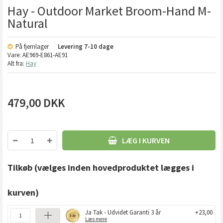
Hay - Outdoor Market Broom-Hand M-
Natural
På fjernlager
Levering
7-10 dage
Vare:
AE969-E861-AE91
Alt fra:
Hay
479,00
DKK
LÆG I KURVEN
Tilkøb
(vælges inden hovedproduktet lægges i
kurven)
Ja Tak - Udvidet Garanti 3 år
+23,00
Læs mere