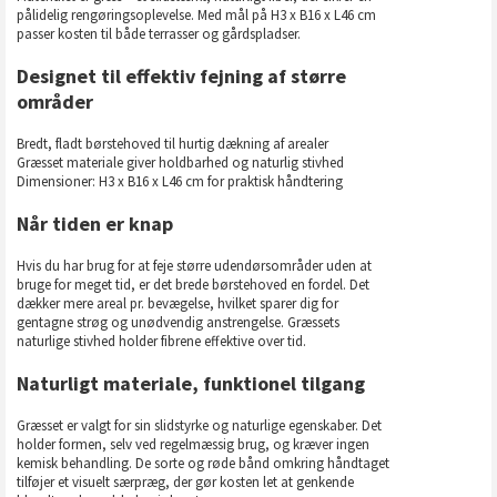
pålidelig rengøringsoplevelse. Med mål på H3 x B16 x L46 cm
passer kosten til både terrasser og gårdspladser.
Designet til effektiv fejning af større
områder
Bredt, fladt børstehoved til hurtig dækning af arealer
Græsset materiale giver holdbarhed og naturlig stivhed
Dimensioner: H3 x B16 x L46 cm for praktisk håndtering
Når tiden er knap
Hvis du har brug for at feje større udendørsområder uden at
bruge for meget tid, er det brede børstehoved en fordel. Det
dækker mere areal pr. bevægelse, hvilket sparer dig for
gentagne strøg og unødvendig anstrengelse. Græssets
naturlige stivhed holder fibrene effektive over tid.
Naturligt materiale, funktionel tilgang
Græsset er valgt for sin slidstyrke og naturlige egenskaber. Det
holder formen, selv ved regelmæssig brug, og kræver ingen
kemisk behandling. De sorte og røde bånd omkring håndtaget
tilføjer et visuelt særpræg, der gør kosten let at genkende