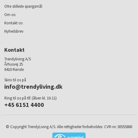
Ofte stillede spørgsmål
Om os
Kontakt os
Nyhedsbrev
Kontakt
Trendyliving A/S
Århusvej 25
8410 Rønde
Skriv til os på
info@trendyliving.dk
Ring til os på tlf. (åben kl. 10-11)
+45 6151 4400
© Copyright TrendyLiving A/S. Alle rettigheder forbeholdes· CVR-nr.:30555880