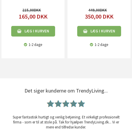
215,00
449,00
165,00
DKK
350,00
DKK
LÆG I KURVEN
LÆG I KURVEN
1-2 dage
1-2 dage
Det siger kunderne om TrendyLiving...
Super fantastisk hurtigt og venlig betjening. Et virkeligt professionelt
firma - som er til at stole på. Tak for hjælpen TrendyLiving.dk... Vi er
mere end tilfredse kunder.