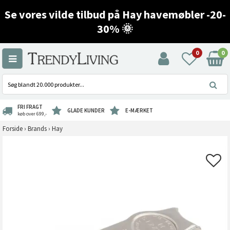
Se vores vilde tilbud på Hay havemøbler -20-
30% 🌞
0
0
FRI FRAGT
GLADE KUNDER
E-MÆRKET
køb over 699,-
Forside
›
Brands
›
Hay