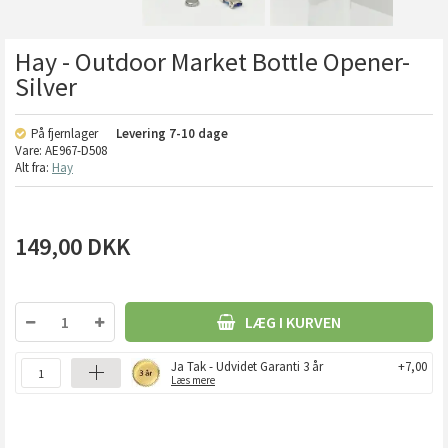
Hay - Outdoor Market Bottle Opener-
Silver
På fjernlager
Levering
7-10 dage
Vare:
AE967-D508
Alt fra:
Hay
149,00
DKK
LÆG I KURVEN
Ja Tak - Udvidet Garanti 3 år
+7,00
Læs mere