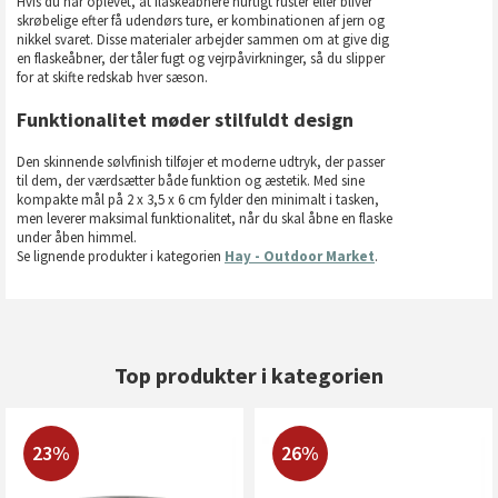
Hvis du har oplevet, at flaskeåbnere hurtigt ruster eller bliver
skrøbelige efter få udendørs ture, er kombinationen af jern og
nikkel svaret. Disse materialer arbejder sammen om at give dig
en flaskeåbner, der tåler fugt og vejrpåvirkninger, så du slipper
for at skifte redskab hver sæson.
Funktionalitet møder stilfuldt design
Den skinnende sølvfinish tilføjer et moderne udtryk, der passer
til dem, der værdsætter både funktion og æstetik. Med sine
kompakte mål på 2 x 3,5 x 6 cm fylder den minimalt i tasken,
men leverer maksimal funktionalitet, når du skal åbne en flaske
under åben himmel.
Se lignende produkter i kategorien
Hay - Outdoor Market
.
Top produkter i kategorien
23%
26%