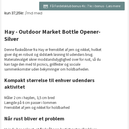
Få Fordelsklub bonus-Kr.:
7 kr. i bonus
-
Læs mere
Hay - Outdoor Market Bottle Opener-
Silver
Denne flaskeåbner fra Hay er fremstillet af jern og nikkel, hvilket
giver dig en robust og slidstærk løsning til udendørs brug.
Materialevalget sikrer modstandsdygtighed over for rust, så du
kan tage den med til picnics, grillfester og sociale
sammenkomster uden bekymringer om holdbarheden.
Kompakt størrelse til enhver udendørs
aktivitet
Måler 2 cm i højden, 3,5 cm bred
Længde på 6 cm passer i lommen
Fremstillet af jern og nikkel for holdbarhed
Når rust bliver et problem