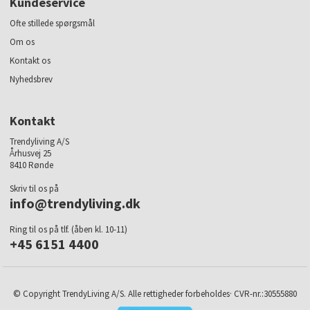
Kundeservice
Ofte stillede spørgsmål
Om os
Kontakt os
Nyhedsbrev
Kontakt
Trendyliving A/S
Århusvej 25
8410 Rønde
Skriv til os på
info@trendyliving.dk
Ring til os på tlf. (åben kl. 10-11)
+45 6151 4400
© Copyright TrendyLiving A/S. Alle rettigheder forbeholdes· CVR-nr.:30555880