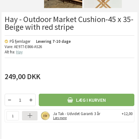
Hay - Outdoor Market Cushion-45 x 35-
Beige with red stripe
På fjernlager
Levering
7-10 dage
Vare:
AE977-E866-AS26
Alt fra:
Hay
249,00
DKK
LÆG I KURVEN
Ja Tak - Udvidet Garanti 3 år
+12,00
Læs mere