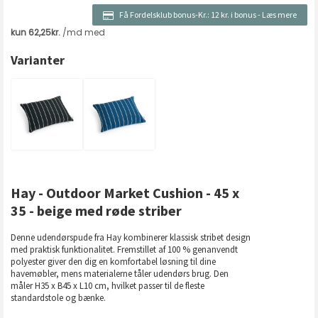
Få Fordelsklub bonus-Kr.:
12 kr. i bonus
-
Læs mere
Varianter
Hay - Outdoor Market Cushion - 45 x
35 - beige med røde striber
Denne udendørspude fra Hay kombinerer klassisk stribet design
med praktisk funktionalitet. Fremstillet af 100 % genanvendt
polyester giver den dig en komfortabel løsning til dine
havemøbler, mens materialerne tåler udendørs brug. Den
måler H35 x B45 x L10 cm, hvilket passer til de fleste
standardstole og bænke.