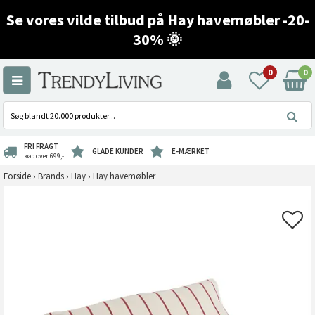
Se vores vilde tilbud på Hay havemøbler -20-
30% 🌞
0
0
FRI FRAGT
GLADE KUNDER
E-MÆRKET
køb over 699,-
Forside
›
Brands
›
Hay
›
Hay havemøbler