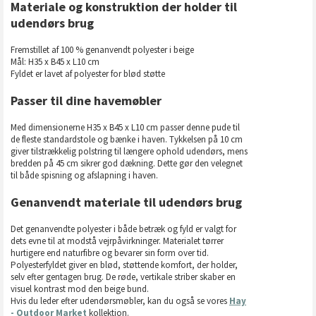
Materiale og konstruktion der holder til
udendørs brug
Fremstillet af 100 % genanvendt polyester i beige
Mål: H35 x B45 x L10 cm
Fyldet er lavet af polyester for blød støtte
Passer til dine havemøbler
Med dimensionerne H35 x B45 x L10 cm passer denne pude til
de fleste standardstole og bænke i haven. Tykkelsen på 10 cm
giver tilstrækkelig polstring til længere ophold udendørs, mens
bredden på 45 cm sikrer god dækning. Dette gør den velegnet
til både spisning og afslapning i haven.
Genanvendt materiale til udendørs brug
Det genanvendte polyester i både betræk og fyld er valgt for
dets evne til at modstå vejrpåvirkninger. Materialet tørrer
hurtigere end naturfibre og bevarer sin form over tid.
Polyesterfyldet giver en blød, støttende komfort, der holder,
selv efter gentagen brug. De røde, vertikale striber skaber en
visuel kontrast mod den beige bund.
Hvis du leder efter udendørsmøbler, kan du også se vores
Hay
- Outdoor Market
kollektion.