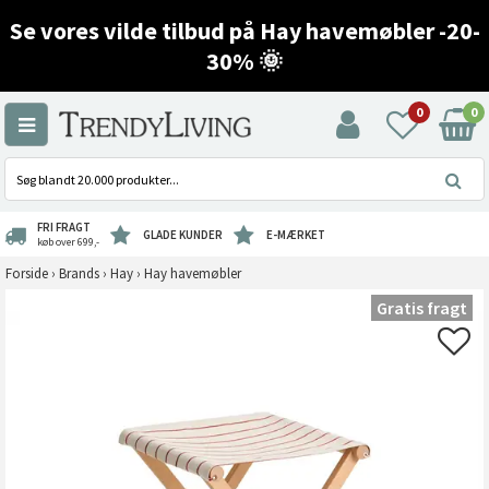
Se vores vilde tilbud på Hay havemøbler -20-
30% 🌞
0
0
FRI FRAGT
GLADE KUNDER
E-MÆRKET
køb over 699,-
Forside
›
Brands
›
Hay
›
Hay havemøbler
Gratis fragt