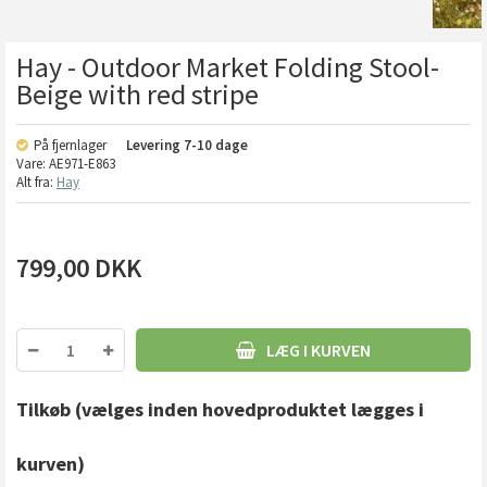
Hay - Outdoor Market Folding Stool-
Beige with red stripe
På fjernlager
Levering
7-10 dage
Vare:
AE971-E863
Alt fra:
Hay
799,00
DKK
LÆG I KURVEN
Tilkøb
(vælges inden hovedproduktet lægges i
kurven)