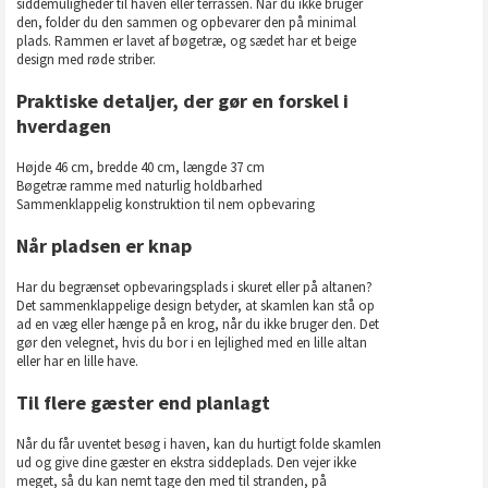
siddemuligheder til haven eller terrassen. Når du ikke bruger
den, folder du den sammen og opbevarer den på minimal
plads. Rammen er lavet af bøgetræ, og sædet har et beige
design med røde striber.
Praktiske detaljer, der gør en forskel i
hverdagen
Højde 46 cm, bredde 40 cm, længde 37 cm
Bøgetræ ramme med naturlig holdbarhed
Sammenklappelig konstruktion til nem opbevaring
Når pladsen er knap
Har du begrænset opbevaringsplads i skuret eller på altanen?
Det sammenklappelige design betyder, at skamlen kan stå op
ad en væg eller hænge på en krog, når du ikke bruger den. Det
gør den velegnet, hvis du bor i en lejlighed med en lille altan
eller har en lille have.
Til flere gæster end planlagt
Når du får uventet besøg i haven, kan du hurtigt folde skamlen
ud og give dine gæster en ekstra siddeplads. Den vejer ikke
meget, så du kan nemt tage den med til stranden, på