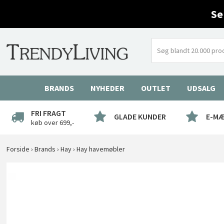
Se
BRANDS
NYHEDER
OUTLET
UDSALG
FRI FRAGT
GLADE KUNDER
E-M
køb over 699,-
Forside
›
Brands
›
Hay
›
Hay havemøbler