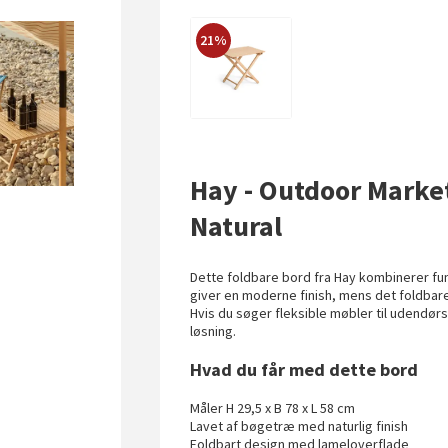
21%
Hay - Outdoor Market
Natural
Dette foldbare bord fra Hay kombinerer fun
giver en moderne finish, mens det foldbar
Hvis du søger fleksible møbler til udendørs
løsning.
Hvad du får med dette bord
Måler H 29,5 x B 78 x L 58 cm
Lavet af bøgetræ med naturlig finish
Foldbart design med lameloverflade