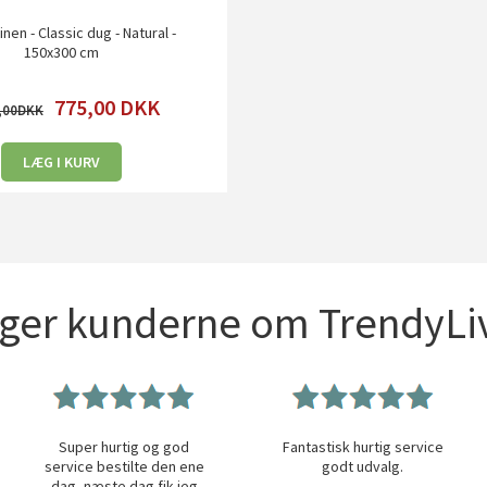
inen - Classic dug - Natural -
150x300 cm
775,00
DKK
,00
LÆG I KURV
iger kunderne om TrendyLiv
Super hurtig og god
Fantastisk hurtig service
service bestilte den ene
godt udvalg.
dag, næste dag fik jeg