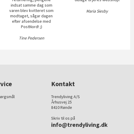
indsat samme dag som
varen blev kvitteret som
Maria Siesby
modtaget, sågar dagen
efter afsendelse med
PostNord! ;)
Tine Pedersen
vice
Kontakt
pørgsmål
Trendyliving A/S
Århusvej 25
8410 Rønde
Skriv til os på
info@trendyliving.dk