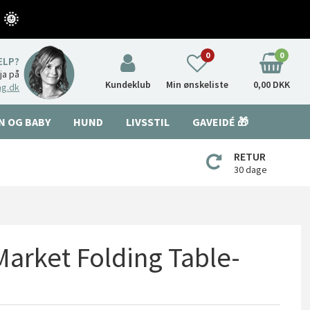
 🌞
0
0
ÆLP?
nja på
Kundeklub
Min ønskeliste
0,00 DKK
ng.dk
N OG BABY
HUND
LIVSSTIL
GAVEIDÉ 🎁
RETUR
30 dage
Market Folding Table-