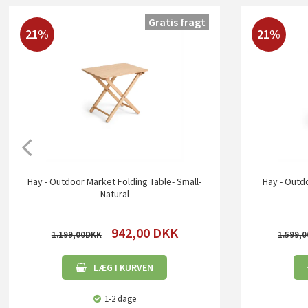
Gratis fragt
21%
21%
Hay - Outdoor Market Folding Table- Small-
Hay - Outd
Natural
942,00
DKK
1.199,00
1.599,0
LÆG I KURVEN
1-2 dage