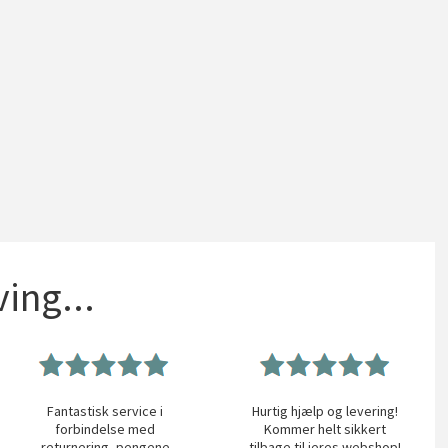
ing...
Fantastisk service i
Hurtig hjælp og levering!
forbindelse med
Kommer helt sikkert
returnering, pengene
tilbage til jeres webshop!