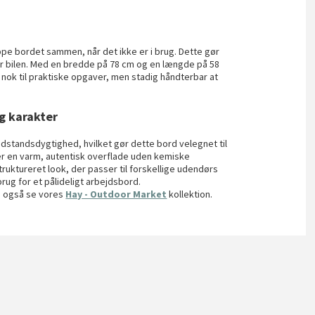
ppe bordet sammen, når det ikke er i brug. Dette gør
er bilen. Med en bredde på 78 cm og en længde på 58
 nok til praktiske opgaver, men stadig håndterbar at
g karakter
dstandsdygtighed, hvilket gør dette bord velegnet til
ver en varm, autentisk overflade uden kemiske
ruktureret look, der passer til forskellige udendørs
g for et pålideligt arbejdsbord.
u også se vores
Hay - Outdoor Market
kollektion.