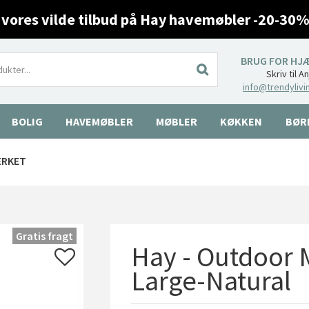
 vores vilde tilbud på Hay havemøbler -20-30%
BRUG FOR HJ
Skriv til A
info@trendylivi
BOLIG
HAVEMØBLER
MØBLER
KØKKEN
BØR
ÆRKET
Gratis fragt
Hay - Outdoor 
Large-Natural