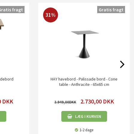
Gratis fragt
Gratis fragt
31%
oldebord
HAY havebord - Palissade bord - Cone
table - Anthracite - 65x65 cm
0
DKK
2.730,00
DKK
3.949,00
N
LÆG I KURVEN
1-2 dage