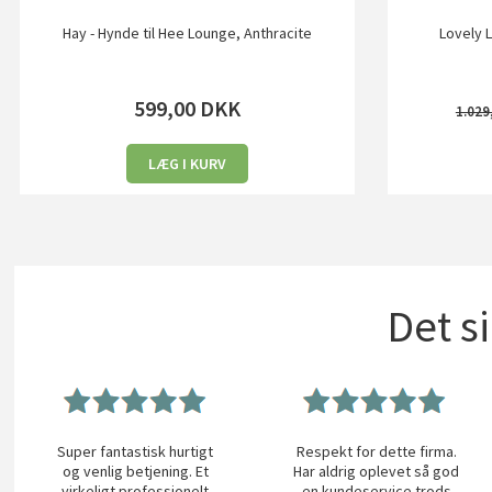
Hay - Hynde til Hee Lounge, Anthracite
Lovely L
599,00
DKK
1.029
LÆG I KURV
Det s
Super fantastisk hurtigt
Respekt for dette firma.
og venlig betjening. Et
Har aldrig oplevet så god
virkeligt professionelt
en kundeservice trods