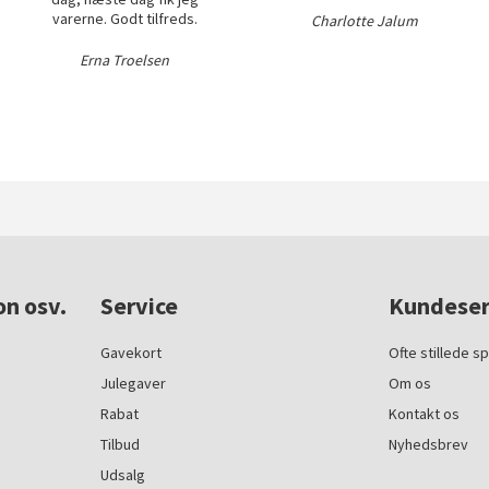
varerne. Godt tilfreds.
Charlotte Jalum
Erna Troelsen
on osv.
Service
Kundeser
Gavekort
Ofte stillede s
Julegaver
Om os
Rabat
Kontakt os
Tilbud
Nyhedsbrev
Udsalg