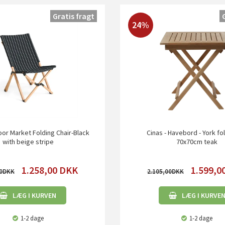
Gratis fragt
24%
oor Market Folding Chair-Black
Cinas - Havebord - York f
with beige stripe
70x70cm teak
1.258,00
DKK
1.599,0
0
2.105,00
LÆG I KURVEN
LÆG I KURVE
1-2 dage
1-2 dage