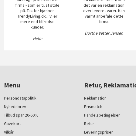
firma - som er til at stole
det var en reklamation
på. Tak for hjælpen
over leveret varer. Kan
TrendyLiving.dk... Vi er
varmt anbefale dette
mere end tilfredse
firma.
kunder.
Dorthe Vetter Jensen
Helle
Menu
Retur, Reklamati
Persondatapolitik
Reklamation
Nyhedsbrev
Prismatch
Tilbud spar 20-60%
Handelsbetingelser
Gavekort
Retur
Vilkår
Leveringspriser