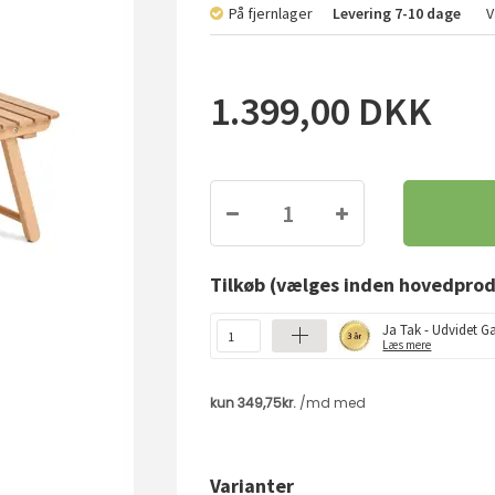
På fjernlager
Levering
7-10 dage
V
1.399,00
DKK
Tilkøb
(vælges inden hovedprod
Ja Tak - Udvidet Ga
Læs mere
Varianter