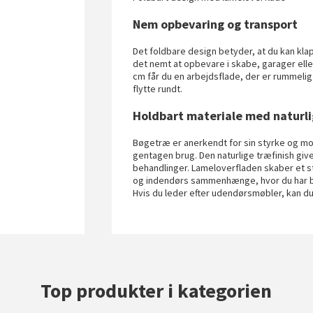
Nem opbevaring og transport
Det foldbare design betyder, at du kan kla
det nemt at opbevare i skabe, garager ell
cm får du en arbejdsflade, der er rummelig
flytte rundt.
Holdbart materiale med naturli
Bøgetræ er anerkendt for sin styrke og mo
gentagen brug. Den naturlige træfinish gi
behandlinger. Lameloverfladen skaber et st
og indendørs sammenhænge, hvor du har bru
Hvis du leder efter udendørsmøbler, kan d
Top produkter i kategorien