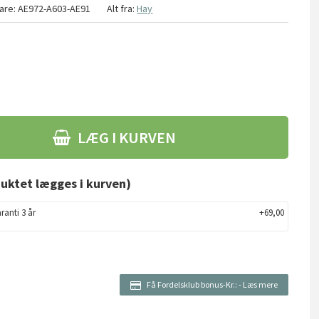
are:
AE972-A603-AE91
Alt fra:
Hay
LÆG I KURVEN
uktet lægges i kurven)
ranti 3 år
+69,00
Få Fordelsklub bonus-Kr.:
-
Læs mere