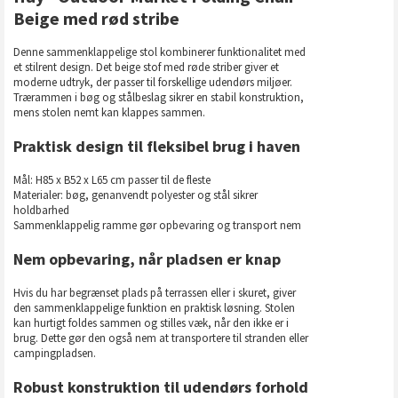
Beige med rød stribe
Denne sammenklappelige stol kombinerer funktionalitet med
et stilrent design. Det beige stof med røde striber giver et
moderne udtryk, der passer til forskellige udendørs miljøer.
Trærammen i bøg og stålbeslag sikrer en stabil konstruktion,
mens stolen nemt kan klappes sammen.
Praktisk design til fleksibel brug i haven
Mål: H85 x B52 x L65 cm passer til de fleste
Materialer: bøg, genanvendt polyester og stål sikrer
holdbarhed
Sammenklappelig ramme gør opbevaring og transport nem
Nem opbevaring, når pladsen er knap
Hvis du har begrænset plads på terrassen eller i skuret, giver
den sammenklappelige funktion en praktisk løsning. Stolen
kan hurtigt foldes sammen og stilles væk, når den ikke er i
brug. Dette gør den også nem at transportere til stranden eller
campingpladsen.
Robust konstruktion til udendørs forhold