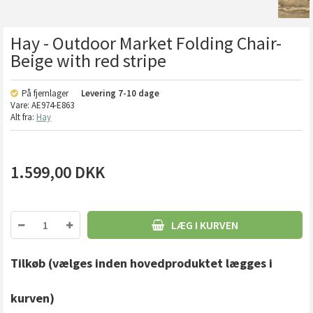
Hay - Outdoor Market Folding Chair-
Beige with red stripe
På fjernlager
Levering
7-10 dage
Vare:
AE974-E863
Alt fra:
Hay
1.599,00
DKK
LÆG I KURVEN
Tilkøb
(vælges inden hovedproduktet lægges i
kurven)