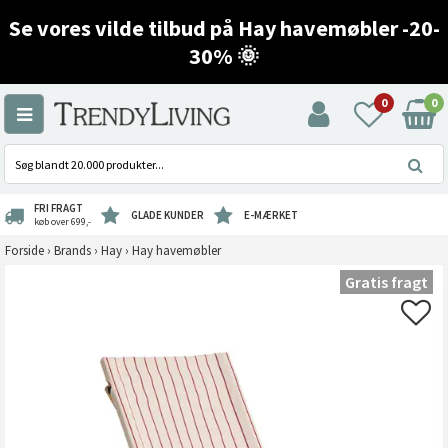
Se vores vilde tilbud på Hay havemøbler -20-
30% 🌞
0
0
FRI FRAGT
GLADE KUNDER
E-MÆRKET
køb over 699,-
Forside
›
Brands
›
Hay
›
Hay havemøbler
Gratis fragt