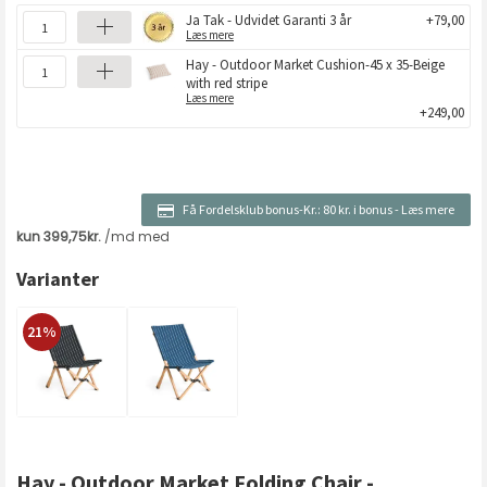
Ja Tak - Udvidet Garanti 3 år
+79,00
Læs mere
Hay - Outdoor Market Cushion-45 x 35-Beige
with red stripe
Læs mere
+249,00
Få Fordelsklub bonus-Kr.:
80 kr. i bonus
-
Læs mere
Varianter
21%
Hay - Outdoor Market Folding Chair -