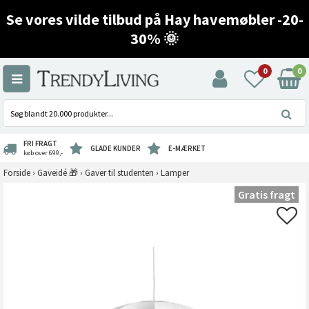
Se vores vilde tilbud på Hay havemøbler -20-
30% 🌞
0
0
FRI FRAGT
GLADE KUNDER
E-MÆRKET
køb over 699,-
Forside
›
Gaveidé 🎁
›
Gaver til studenten
›
Lamper
Gratis fragt