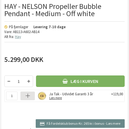
HAY - NELSON Propeller Bubble
Pendant - Medium - Off white
På fjernlager
Levering
7-10 dage
Vare:
AB113-A602-AB14
Alt fra:
Hay
5.299,00
DKK
LÆG I KURVEN
Ja Tak - Udvidet Garanti 3 år
+119,00
Læs mere
Få Fordelsklub bonus-Kr.:
265 kr. i bonus
-
Læs mere