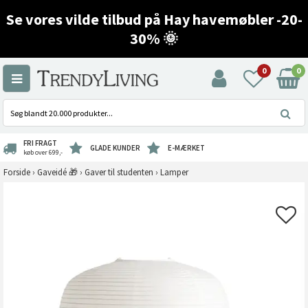
Se vores vilde tilbud på Hay havemøbler -20-
30% 🌞
0
0
FRI FRAGT
GLADE KUNDER
E-MÆRKET
køb over 699,-
Forside
›
Gaveidé 🎁
›
Gaver til studenten
›
Lamper