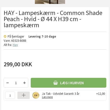
HAY - Lampeskærm - Common Shade
Peach - Hvid - Ø 44 X H39 cm -
lampeskærm
På fjernlager
Levering
7-10 dage
Vare:
AE023-B088
Alt fra:
Hay
299,00
DKK
LÆG I KURVEN
Ja Tak - Udvidet Garanti 3 år
+12,00
Læs mere