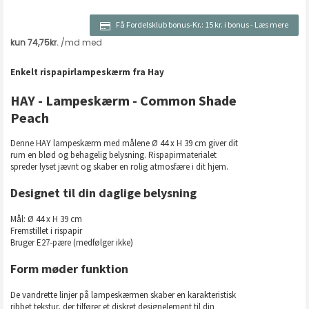
Få Fordelsklub bonus-Kr.:
15 kr. i bonus
-
Læs mere
Enkelt rispapirlampeskærm fra Hay
HAY - Lampeskærm - Common Shade
Peach
Denne HAY lampeskærm med målene Ø 44 x H 39 cm giver dit
rum en blød og behagelig belysning. Rispapirmaterialet
spreder lyset jævnt og skaber en rolig atmosfære i dit hjem.
Designet til din daglige belysning
Mål: Ø 44 x H 39 cm
Fremstillet i rispapir
Bruger E27-pære (medfølger ikke)
Form møder funktion
De vandrette linjer på lampeskærmen skaber en karakteristisk
ribbet tekstur, der tilfører et diskret designelement til din