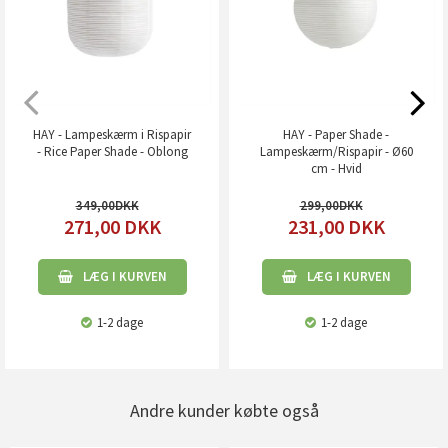
HAY - Lampeskærm i Rispapir
HAY - Paper Shade -
- Rice Paper Shade - Oblong
Lampeskærm/Rispapir - Ø60
cm - Hvid
349,00
299,00
271,00
DKK
231,00
DKK
LÆG I KURVEN
LÆG I KURVEN
1-2 dage
1-2 dage
Andre kunder købte også