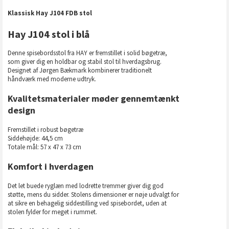
Klassisk Hay J104 FDB stol
Hay J104 stol i blå
Denne spisebordsstol fra HAY er fremstillet i solid bøgetræ,
som giver dig en holdbar og stabil stol til hverdagsbrug.
Designet af Jørgen Bækmark kombinerer traditionelt
håndværk med moderne udtryk.
Kvalitetsmaterialer møder gennemtænkt
design
Fremstillet i robust bøgetræ
Siddehøjde: 44,5 cm
Totale mål: 57 x 47 x 73 cm
Komfort i hverdagen
Det let buede ryglæn med lodrette tremmer giver dig god
støtte, mens du sidder. Stolens dimensioner er nøje udvalgt for
at sikre en behagelig siddestilling ved spisebordet, uden at
stolen fylder for meget i rummet.