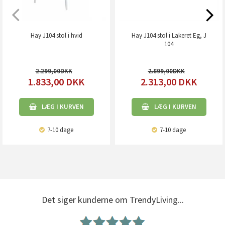
Hay J104 stol i hvid
Hay J104 stol i Lakeret Eg, J
104
2.299,00
2.899,00
1.833,00
DKK
2.313,00
DKK
LÆG I KURVEN
LÆG I KURVEN
7-10 dage
7-10 dage
Det siger kunderne om TrendyLiving...