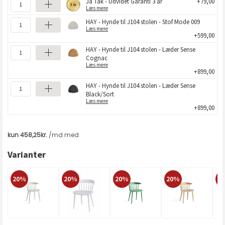
Ja Tak - Udvidet Garanti 3 år
+79,00
Læs mere
HAY - Hynde til J104 stolen - Stof Mode 009
Læs mere
+599,00
HAY - Hynde til J104 stolen - Læder Sense
Cognac
Læs mere
+899,00
HAY - Hynde til J104 stolen - Læder Sense
Black/Sort
Læs mere
+899,00
Varianter
20%
20%
20%
20%
2