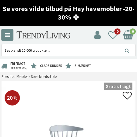
Se vores vilde tilbud på Hay havemøbler -20-
30% 🌞
0
0
FRI FRAGT
GLADE KUNDER
E-MÆRKET
køb over 699,-
Forside
›
Møbler
›
Spisebordsstole
Gratis fragt
20%