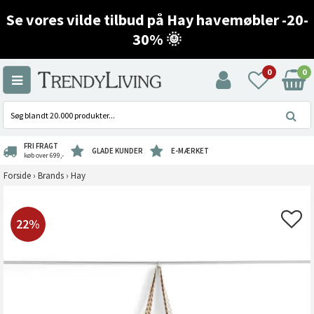
Se vores vilde tilbud på Hay havemøbler -20-
30% 🌞
0
0
FRI FRAGT
GLADE KUNDER
E-MÆRKET
køb over 699,-
Forside
›
Brands
›
Hay
22%