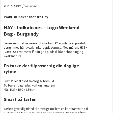
Praktisk indkøbsnet fra Hay
HAY - Indkøbsnet - Logo Weekend
Bag - Burgundy
Denne rummelige weekendtaske fra HAY kombinerer praktisk
design med håndværk i økologisk bomuld. Med målene H38 x
B90 x L54 centimeter får du god plads til både shopping og
weekendture.
En taske der tilpasser sig din daglige
rytme
Fremstillet af blød økologisk bomuld
To bæremuligheder: kort og lang rem
Mål: H38 x B90 x L54 cm
Smart på farten
Tasken giver dig frihed til at vælge mellem en kort bærestrop til