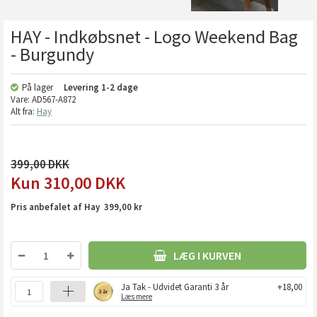
HAY - Indkøbsnet - Logo Weekend Bag
- Burgundy
På lager
Levering
1-2 dage
Vare:
AD567-A872
Alt fra:
Hay
399,00
310,00
DKK
Pris anbefalet af Hay 399,00 kr
LÆG I KURVEN
Ja Tak - Udvidet Garanti 3 år
+18,00
Læs mere